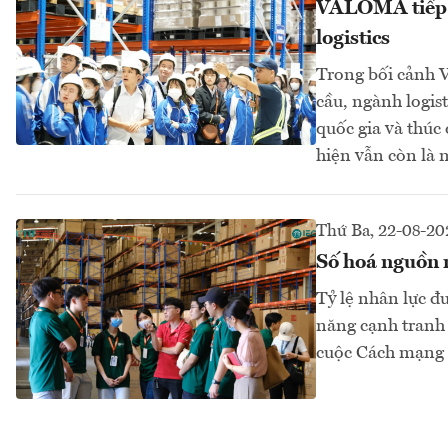
VALOMA tiếp tụ
logistics
Trong bối cảnh V
cầu, ngành logis
quốc gia và thúc 
hiện vẫn còn là m
Thứ Ba, 22-08-20
Số hoá nguồn n
Tỷ lệ nhân lực đ
năng cạnh tranh 
cuộc Cách mạng c