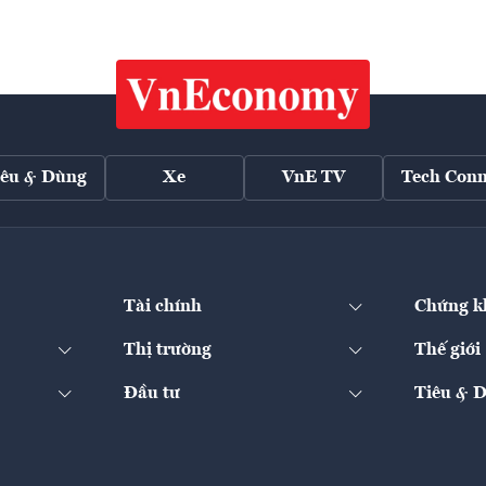
iêu & Dùng
Xe
VnE TV
Tech Conn
Tài chính
Chứng k
Thị trường
Thế giới
Đầu tư
Tiêu & 