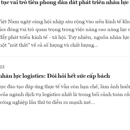
c vai trò tiên phong dẫn dắt phát triển nhân lự
iệt Nam ngày càng hội nhập sâu rộng vào nền kinh tế khu
tics đóng vai trò quan trọng trong việc nâng cao năng lực 
đẩy phát triển kinh tế - xã hội. Tuy nhiên, nguồn nhân lực 
ột "nút thắt" về cả số lượng và chất lượng...
23
hân lực logistics: Đòi hỏi hết sức cấp bách
ược đào tạo đáp ứng thực tế vẫn còn hạn chế, làm ảnh hư
của ngành dịch vụ logistics nhất là trong bối cảnh toàn cầ
ông nghiệp lần thứ tư diễn ra mạnh mẽ...