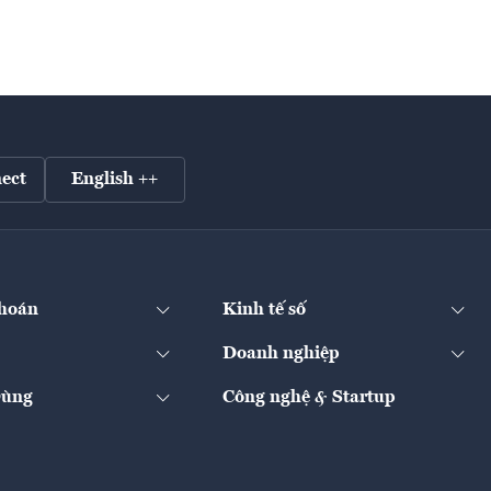
ect
English ++
hoán
Kinh tế số
Doanh nghiệp
Dùng
Công nghệ & Startup