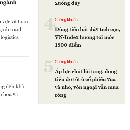
c ngành
xuống đáy
4
Chứng khoán
 vực và toàn
cạnh tranh
Dòng tiền bắt đáy tích cực,
logistics
VN-Index hướng tới mốc
1800 điểm
5
Chứng khoán
Áp lực chốt lời tăng, dòng
tiền đỡ tốt ở cổ phiếu vừa
ởng đến khả
và nhỏ, vốn ngoại vẫn mua
u hóa và
ròng