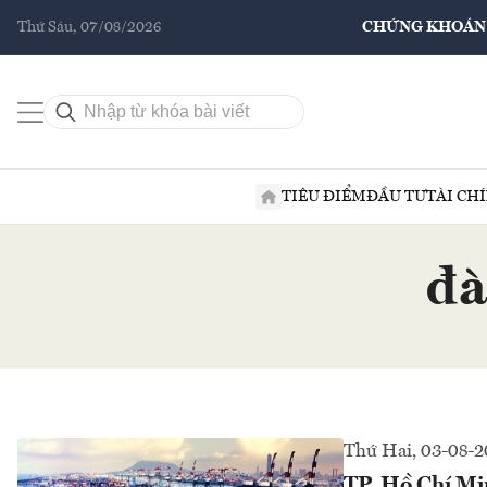
Thứ Sáu, 07/08/2026
CHỨNG KHOÁN
TIÊU ĐIỂM
ĐẦU TƯ
TÀI CH
đà
Thứ Hai, 03-08-
TP. Hồ Chí Mi