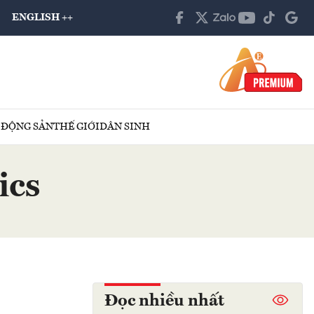
ENGLISH ++
 ĐỘNG SẢN
THẾ GIỚI
DÂN SINH
ics
Đọc nhiều nhất