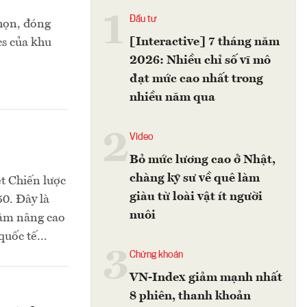
1
Đầu tư
nhọn, đóng
[Interactive] 7 tháng năm
cs của khu
2026: Nhiều chỉ số vĩ mô
đạt mức cao nhất trong
nhiều năm qua
2
Video
Bỏ mức lương cao ở Nhật,
chàng kỹ sư về quê làm
t Chiến lược
giàu từ loài vật ít người
50. Đây là
nuôi
hằm nâng cao
uốc tế...
3
Chứng khoán
VN-Index giảm mạnh nhất
8 phiên, thanh khoản