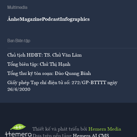
Multimedia
Ảnh
eMagazine
Podcast
Infographics
Ban Biên tập
Chủ tịch HĐBT: TS. Chử Văn Lâm
Tổng biên tập: Chử Thị Hạnh
Tổng thư ký tòa soạn: Đào Quang Bính
Giấy phép Tạp chí điện tử số: 272/GP-BTTTT ngày
26/6/2020
Thiết kế và phát triển bởi
Hemera Media
Dựa trên nền tảng
Hemera AI CMS