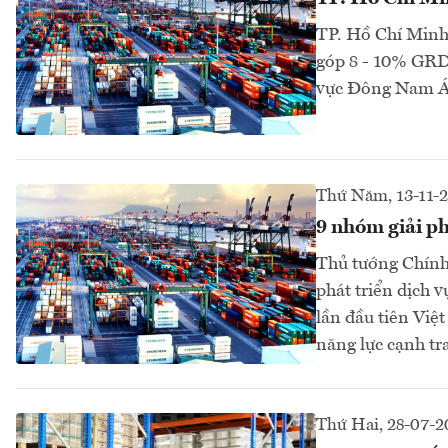
TP. Hồ Chí Minh 
góp 8 - 10% GRDP
vực Đông Nam Á
Thứ Năm, 13-11-
9 nhóm giải ph
Thủ tướng Chính
phát triển dịch v
lần đầu tiên Việ
năng lực cạnh tra
Thứ Hai, 28-07-2