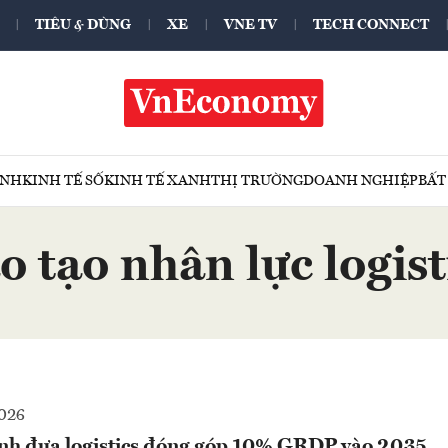
TIÊU & DÙNG
XE
VNE TV
TECH CONNECT
ÍNH
KINH TẾ SỐ
KINH TẾ XANH
THỊ TRƯỜNG
DOANH NGHIỆP
BẤT
o tạo nhân lực logist
2026
nh đưa logistics đóng góp 10% GRDP vào 2035