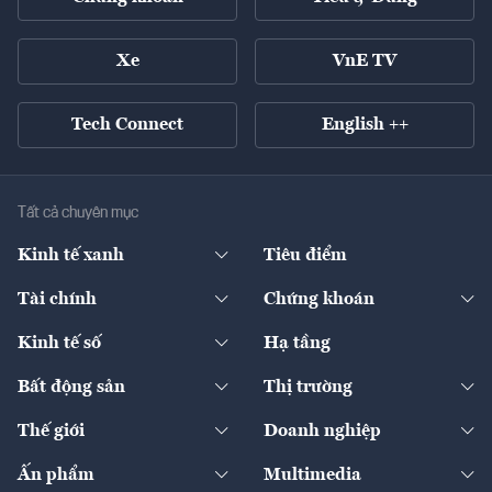
Xe
VnE TV
Tech Connect
English ++
Tất cả chuyên mục
Kinh tế xanh
Tiêu điểm
Chuyển động xanh
Tài chính
Chứng khoán
Pháp lý
Ngân hàng
Doanh nghiệp niêm yết
Kinh tế số
Hạ tầng
Thương hiệu xanh
Thị trường vốn
Thị trường
Sản phẩm - Thị trường
Bất động sản
Thị trường
Diễn đàn
Thuế
Đầu tư
Tài sản số
Chính sách
Xuất nhập khẩu
Thế giới
Doanh nghiệp
Bảo hiểm
Quốc tế
Dịch vụ số
Thị trường
Khung pháp lý
Kinh tế
Chuyển động
Ấn phẩm
Multimedia
Khung pháp lý
Start-up