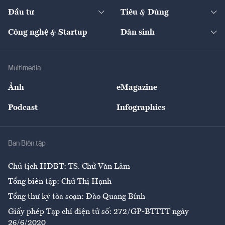
Dự án
Công nghiệp
Chuyển động 24h
Đối thoại
The Guide
Video
Đầu tư
Tiêu & Dùng
Quản trị số
Cafe BĐS
Thị trường
Kinh doanh
Kết nối
Tạp chí kinh tế Việt Nam
eMagazine
Nhà đầu tư
Du lịch
Công nghệ & Startup
Dân sinh
Tư vấn
Nông sản
Doanh nhân
Tư vấn Tiêu & Dùng
Infographics
Hạ tầng
Sức khỏe
Khung pháp lý
Doanh nghiệp
Địa phương
Thị trường
Bảo hiểm
Multimedia
Sự kiện
Nhân lực
Ảnh
eMagazine
Đẹp +
An sinh
Podcast
Infographics
Giải trí
Y tế
Nhà
Ban Biên tập
Ẩm thực
Chủ tịch HĐBT: TS. Chử Văn Lâm
Tổng biên tập: Chử Thị Hạnh
Tổng thư ký tòa soạn: Đào Quang Bính
Giấy phép Tạp chí điện tử số: 272/GP-BTTTT ngày
26/6/2020