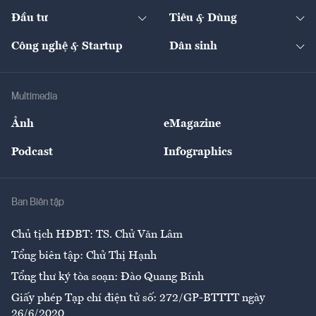
Dự án
Công nghiệp
Chuyển động 24h
Đối thoại
The Guide
Video
Đầu tư
Tiêu & Dùng
Quản trị số
Cafe BĐS
Thị trường
Kinh doanh
Kết nối
Tạp chí kinh tế Việt Nam
eMagazine
Nhà đầu tư
Du lịch
Công nghệ & Startup
Dân sinh
Tư vấn
Nông sản
Doanh nhân
Tư vấn Tiêu & Dùng
Infographics
Hạ tầng
Sức khỏe
Khung pháp lý
Doanh nghiệp
Địa phương
Thị trường
Bảo hiểm
Multimedia
Sự kiện
Nhân lực
Ảnh
eMagazine
Đẹp +
An sinh
Podcast
Infographics
Giải trí
Y tế
Nhà
Ban Biên tập
Ẩm thực
Chủ tịch HĐBT: TS. Chử Văn Lâm
Tổng biên tập: Chử Thị Hạnh
Tổng thư ký tòa soạn: Đào Quang Bính
Giấy phép Tạp chí điện tử số: 272/GP-BTTTT ngày
26/6/2020