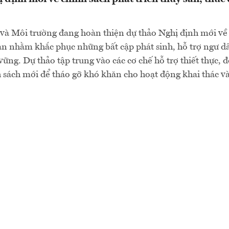
và Môi trường đang hoàn thiện dự thảo Nghị định mới về
sản nhằm khắc phục những bất cập phát sinh, hỗ trợ ngư d
ững. Dự thảo tập trung vào các cơ chế hỗ trợ thiết thực, 
 sách mới để tháo gỡ khó khăn cho hoạt động khai thác và