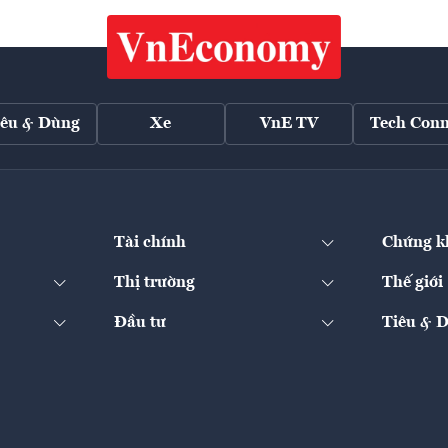
iêu & Dùng
Xe
VnE TV
Tech Conn
Tài chính
Chứng k
Thị trường
Thế giới
Đầu tư
Tiêu & 