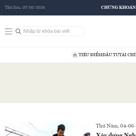
Thứ Sáu, 07/08/2026
CHỨNG KHOÁN
TIÊU ĐIỂM
ĐẦU TƯ
TÀI CH
Thứ Năm, 04-06
Xây dựng Nghị 