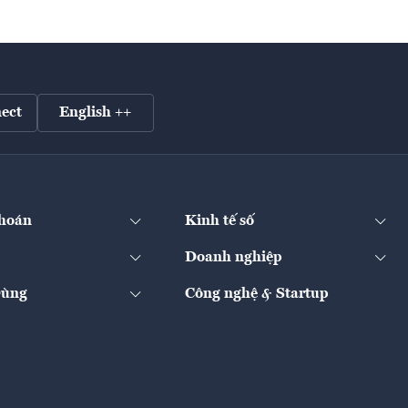
ect
English ++
hoán
Kinh tế số
Doanh nghiệp
Dùng
Công nghệ & Startup