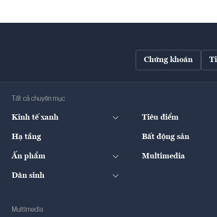
Chứng khoán
T
Tất cả chuyên mục
Kinh tế xanh
Tiêu điểm
Hạ tầng
Bất động sản
Ấn phẩm
Multimedia
Dân sinh
Multimedia