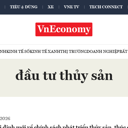
TIÊU & DÙNG
XE
VNE TV
TECH CONNECT
ÍNH
KINH TẾ SỐ
KINH TẾ XANH
THỊ TRƯỜNG
DOANH NGHIỆP
BẤT
đầu tư thủy sản
-2026
định mới về chính sách phát triển thủy sản, thúc