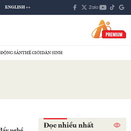
ENGLISH ++
 ĐỘNG SẢN
THẾ GIỚI
DÂN SINH
Đọc nhiều nhất
 đẩy nghề