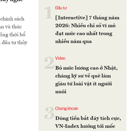
1
Đầu tư
[Interactive] 7 tháng năm
 chính sách
2026: Nhiều chỉ số vĩ mô
ân và thúc
đạt mức cao nhất trong
đồng thời bổ
nhiều năm qua
 đầu tư thủy
2
Video
Bỏ mức lương cao ở Nhật,
chàng kỹ sư về quê làm
giàu từ loài vật ít người
nuôi
3
Chứng khoán
Dòng tiền bắt đáy tích cực,
VN-Index hướng tới mốc