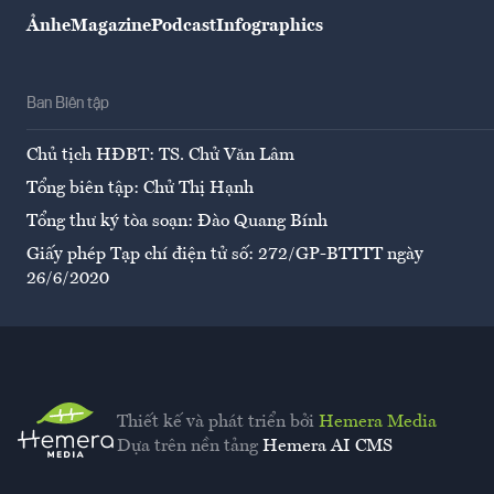
Ảnh
eMagazine
Podcast
Infographics
Ban Biên tập
Chủ tịch HĐBT: TS. Chử Văn Lâm
Tổng biên tập: Chử Thị Hạnh
Tổng thư ký tòa soạn: Đào Quang Bính
Giấy phép Tạp chí điện tử số: 272/GP-BTTTT ngày
26/6/2020
Thiết kế và phát triển bởi
Hemera Media
Dựa trên nền tảng
Hemera AI CMS