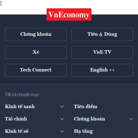
}
Chứng khoán
Tiêu & Dùng
Xe
VnE TV
Tech Connect
English ++
Tất cả chuyên mục
Kinh tế xanh
Tiêu điểm
Chuyển động xanh
Tài chính
Chứng khoán
Pháp lý
Ngân hàng
Doanh nghiệp niêm yết
Kinh tế số
Hạ tầng
Thương hiệu xanh