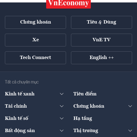
Chứng khoán
Tiêu & Dùng
Xe
VnE TV
Tech Connect
English ++
Tất cả chuyên mục
Kinh tế xanh
Tiêu điểm
Chuyển động xanh
Tài chính
Chứng khoán
Pháp lý
Ngân hàng
Doanh nghiệp niêm yết
Kinh tế số
Hạ tầng
Thương hiệu xanh
Thị trường vốn
Thị trường
Sản phẩm - Thị trường
Bất động sản
Thị trường
Diễn đàn
Thuế
Đầu tư