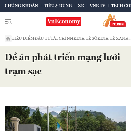
CHỨNG KHOÁN
TIÊU & DÙNG
XE
VNE TV
TECH CO
TIÊU ĐIỂM
ĐẦU TƯ
TÀI CHÍNH
KINH TẾ SỐ
KINH TẾ XANH
Đề án phát triển mạng lưới
trạm sạc