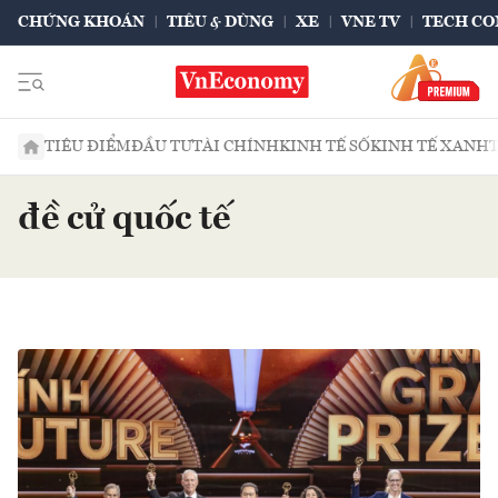
CHỨNG KHOÁN
TIÊU & DÙNG
XE
VNE TV
TECH CO
TIÊU ĐIỂM
ĐẦU TƯ
TÀI CHÍNH
KINH TẾ SỐ
KINH TẾ XANH
đề cử quốc tế