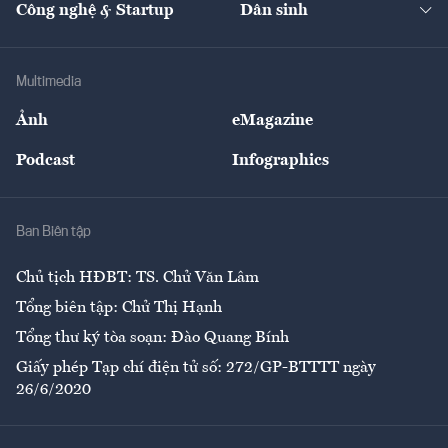
Công nghệ & Startup
Dân sinh
Tư vấn
Nông sản
Doanh nhân
Tư vấn Tiêu & Dùng
Infographics
Hạ tầng
Sức khỏe
Khung pháp lý
Doanh nghiệp
Địa phương
Thị trường
Bảo hiểm
Multimedia
Sự kiện
Nhân lực
Ảnh
eMagazine
Đẹp +
An sinh
Podcast
Infographics
Giải trí
Y tế
Nhà
Ban Biên tập
Ẩm thực
Chủ tịch HĐBT: TS. Chử Văn Lâm
Tổng biên tập: Chử Thị Hạnh
Tổng thư ký tòa soạn: Đào Quang Bính
Giấy phép Tạp chí điện tử số: 272/GP-BTTTT ngày
26/6/2020