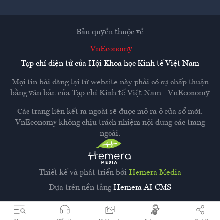
Bản quyền thuộc về
VnEconomy
Tạp chí điện tử của Hội Khoa học Kinh tế Việt Nam
Mọi tin bài đăng lại từ website này phải có sự chấp thuận
bằng văn bản của
Tạp chí Kinh tế Việt Nam - VnEconomy
Các trang liên kết ra ngoài sẽ được mở ra ở cửa sổ mới.
VnEconomy không chịu trách nhiệm nội dung các trang
ngoài.
Thiết kế và phát triển bởi
Hemera Media
Dựa trên nền tảng
Hemera AI CMS