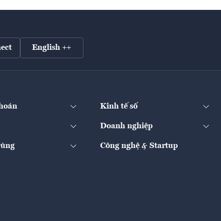
ect
English ++
hoán
Kinh tế số
Doanh nghiệp
Dùng
Công nghệ & Startup