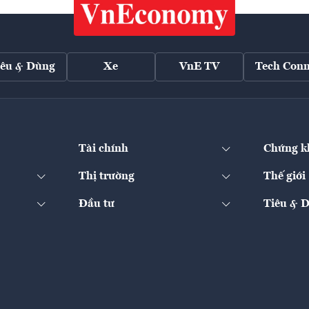
iêu & Dùng
Xe
VnE TV
Tech Conn
Tài chính
Chứng k
Thị trường
Thế giới
Đầu tư
Tiêu & 