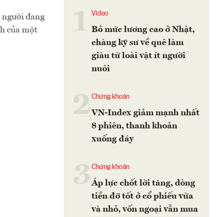
1
Video
n người đang
Bỏ mức lương cao ở Nhật,
nh của một
chàng kỹ sư về quê làm
giàu từ loài vật ít người
nuôi
2
Chứng khoán
VN-Index giảm mạnh nhất
8 phiên, thanh khoản
xuống đáy
3
Chứng khoán
Áp lực chốt lời tăng, dòng
tiền đỡ tốt ở cổ phiếu vừa
và nhỏ, vốn ngoại vẫn mua