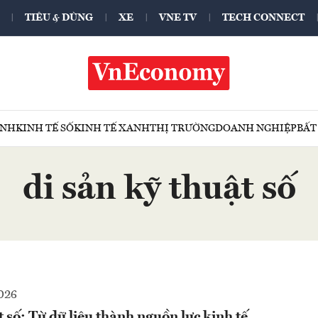
TIÊU & DÙNG
XE
VNE TV
TECH CONNECT
ÍNH
KINH TẾ SỐ
KINH TẾ XANH
THỊ TRƯỜNG
DOANH NGHIỆP
BẤT
di sản kỹ thuật số
026
t số: Từ dữ liệu thành nguồn lực kinh tế