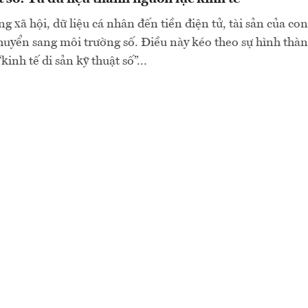
g xã hội, dữ liệu cá nhân đến tiền điện tử, tài sản của co
huyển sang môi trường số. Điều này kéo theo sự hình thà
kinh tế di sản kỹ thuật số”...