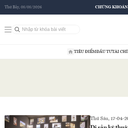
Thứ Bảy, 08/08/2026
CHỨNG KHOÁN
TIÊU ĐIỂM
ĐẦU TƯ
TÀI CH
Thứ Sáu, 17-04-2
Di sản kỹ thuậ