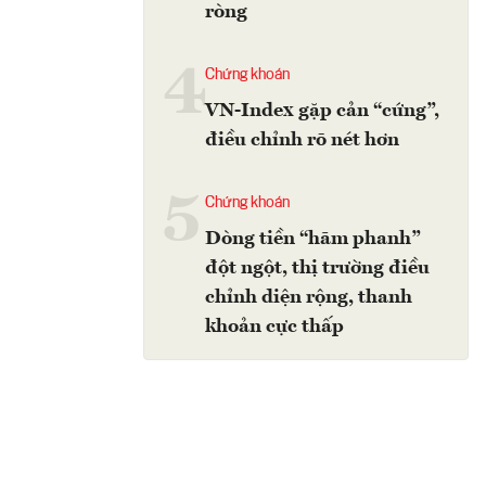
ròng
4
Chứng khoán
VN-Index gặp cản “cứng”,
điều chỉnh rõ nét hơn
5
Chứng khoán
Dòng tiền “hãm phanh”
đột ngột, thị trường điều
chỉnh diện rộng, thanh
khoản cực thấp