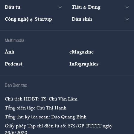
Dự án
Công nghiệp
Chuyển động 24h
Đối thoại
The Guide
Video
Đầu tư
Tiêu & Dùng
Quản trị số
Cafe BĐS
Thị trường
Kinh doanh
Kết nối
Tạp chí kinh tế Việt Nam
eMagazine
Nhà đầu tư
Du lịch
Công nghệ & Startup
Dân sinh
Tư vấn
Nông sản
Doanh nhân
Tư vấn Tiêu & Dùng
Infographics
Hạ tầng
Sức khỏe
Khung pháp lý
Doanh nghiệp
Địa phương
Thị trường
Bảo hiểm
Multimedia
Sự kiện
Nhân lực
Ảnh
eMagazine
Đẹp +
An sinh
Podcast
Infographics
Giải trí
Y tế
Nhà
Ban Biên tập
Ẩm thực
Chủ tịch HĐBT: TS. Chử Văn Lâm
Tổng biên tập: Chử Thị Hạnh
Tổng thư ký tòa soạn: Đào Quang Bính
Giấy phép Tạp chí điện tử số: 272/GP-BTTTT ngày
26/6/2020