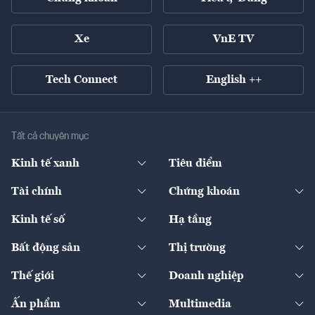
Xe
VnE TV
Tech Connect
English ++
Tất cả chuyên mục
Kinh tế xanh
Tiêu điểm
Chuyển động xanh
Tài chính
Chứng khoán
Pháp lý
Ngân hàng
Doanh nghiệp niêm yết
Kinh tế số
Hạ tầng
Thương hiệu xanh
Thị trường vốn
Thị trường
Sản phẩm - Thị trường
Bất động sản
Thị trường
Diễn đàn
Thuế
Đầu tư
Tài sản số
Chính sách
Xuất nhập khẩu
Thế giới
Doanh nghiệp
Bảo hiểm
Quốc tế
Dịch vụ số
Thị trường
Khung pháp lý
Kinh tế
Chuyển động
Ấn phẩm
Multimedia
Khung pháp lý
Start-up