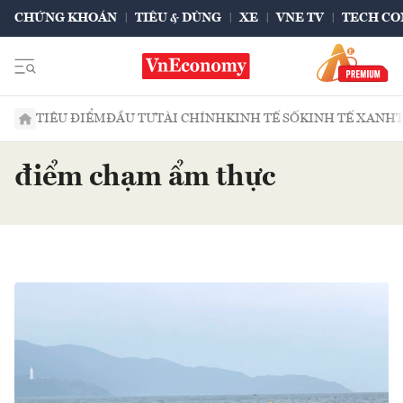
CHỨNG KHOÁN
TIÊU & DÙNG
XE
VNE TV
TECH CO
TIÊU ĐIỂM
ĐẦU TƯ
TÀI CHÍNH
KINH TẾ SỐ
KINH TẾ XANH
điểm chạm ẩm thực