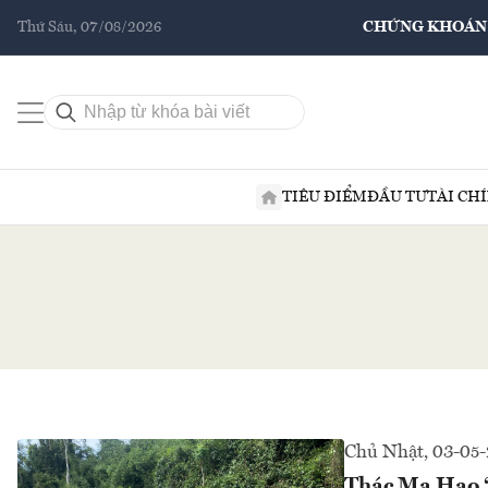
Thứ Sáu, 07/08/2026
CHỨNG KHOÁN
TIÊU ĐIỂM
ĐẦU TƯ
TÀI CH
Chủ Nhật, 03-05
Thác Ma Hao “