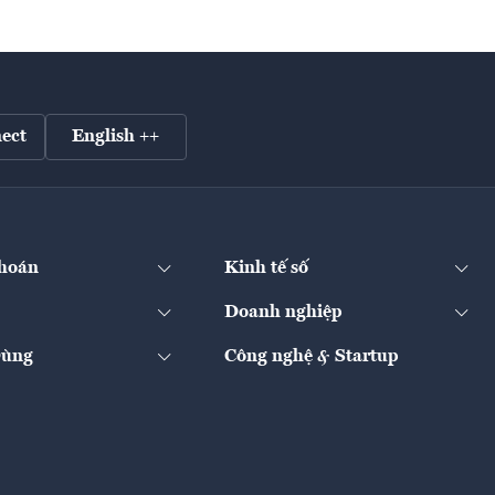
ect
English ++
hoán
Kinh tế số
Doanh nghiệp
Dùng
Công nghệ & Startup