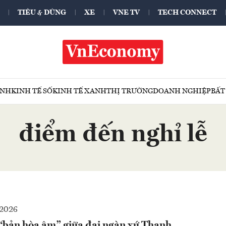
TIÊU & DÙNG
XE
VNE TV
TECH CONNECT
ÍNH
KINH TẾ SỐ
KINH TẾ XANH
THỊ TRƯỜNG
DOANH NGHIỆP
BẤT
điểm đến nghỉ lễ
-2026
bản hòa âm” giữa đại ngàn xứ Thanh