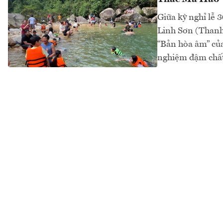
Giữa kỳ nghỉ lễ 3
Linh Sơn (Thanh 
“Bản hòa âm” củ
nghiệm đậm chất 