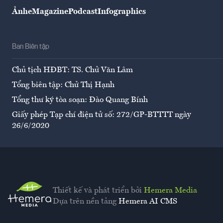
Ảnh
eMagazine
Podcast
Infographics
Ban Biên tập
Chủ tịch HĐBT: TS. Chử Văn Lâm
Tổng biên tập: Chử Thị Hạnh
Tổng thư ký tòa soạn: Đào Quang Bính
Giấy phép Tạp chí điện tử số: 272/GP-BTTTT ngày
26/6/2020
Thiết kế và phát triển bởi
Hemera Media
Dựa trên nền tảng
Hemera AI CMS