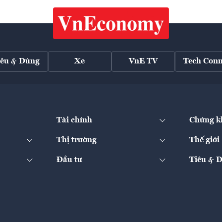
iêu & Dùng
Xe
VnE TV
Tech Conn
Tài chính
Chứng k
Thị trường
Thế giới
Đầu tư
Tiêu & 