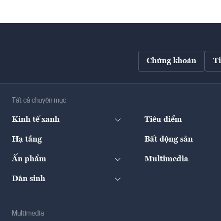
Chứng khoán
T
Tất cả chuyên mục
Kinh tế xanh
Tiêu điểm
Hạ tầng
Bất động sản
Ấn phẩm
Multimedia
Dân sinh
Multimedia