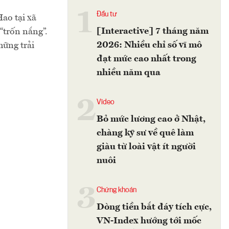
1
Đầu tư
Hao tại xã
[Interactive] 7 tháng năm
“trốn nắng”.
2026: Nhiều chỉ số vĩ mô
hững trải
đạt mức cao nhất trong
nhiều năm qua
2
Video
Bỏ mức lương cao ở Nhật,
chàng kỹ sư về quê làm
giàu từ loài vật ít người
nuôi
3
Chứng khoán
Dòng tiền bắt đáy tích cực,
VN-Index hướng tới mốc