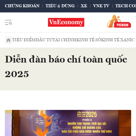
CHỨNG KHOÁN
TIÊU & DÙNG
XE
VNE TV
TECH CO
TIÊU ĐIỂM
ĐẦU TƯ
TÀI CHÍNH
KINH TẾ SỐ
KINH TẾ XANH
Diễn đàn báo chí toàn quốc
2025