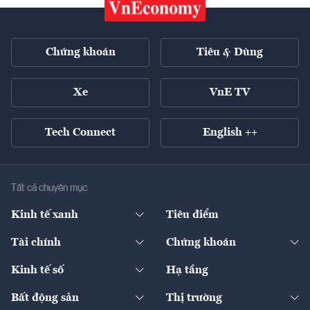
Chứng khoán
Tiêu & Dùng
Xe
VnE TV
Tech Connect
English ++
Tất cả chuyên mục
Kinh tế xanh
Tiêu điểm
Chuyển động xanh
Tài chính
Chứng khoán
Pháp lý
Ngân hàng
Doanh nghiệp niêm yết
Kinh tế số
Hạ tầng
Thương hiệu xanh
Thị trường vốn
Thị trường
Sản phẩm - Thị trường
Bất động sản
Thị trường
Diễn đàn
Thuế
Đầu tư