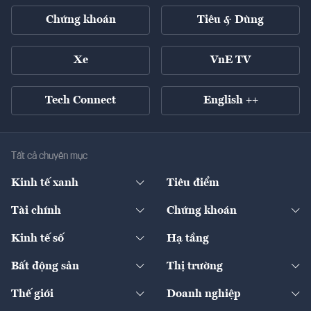
Chứng khoán
Tiêu & Dùng
Xe
VnE TV
Tech Connect
English ++
Tất cả chuyên mục
Kinh tế xanh
Tiêu điểm
Chuyển động xanh
Tài chính
Chứng khoán
Pháp lý
Ngân hàng
Doanh nghiệp niêm yết
Kinh tế số
Hạ tầng
Thương hiệu xanh
Thị trường vốn
Thị trường
Sản phẩm - Thị trường
Bất động sản
Thị trường
Diễn đàn
Thuế
Đầu tư
Tài sản số
Chính sách
Xuất nhập khẩu
Thế giới
Doanh nghiệp
Bảo hiểm
Quốc tế
Dịch vụ số
Thị trường
Khung pháp lý