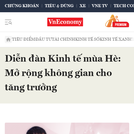
CHỨNG KHOÁN
TIÊU & DÙNG
XE
VNE TV
TECH CO
TIÊU ĐIỂM
ĐẦU TƯ
TÀI CHÍNH
KINH TẾ SỐ
KINH TẾ XANH
Diễn đàn Kinh tế mùa Hè:
Mở rộng không gian cho
tăng trưởng