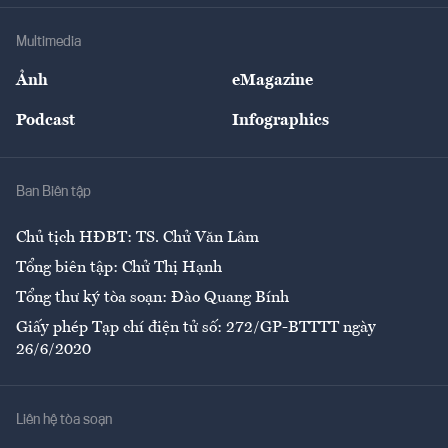
Doanh nghiệp
Địa phương
Thị trường
Bảo hiểm
Multimedia
Sự kiện
Nhân lực
Ảnh
eMagazine
Đẹp +
An sinh
Podcast
Infographics
Giải trí
Y tế
Nhà
Ban Biên tập
Ẩm thực
Chủ tịch HĐBT: TS. Chử Văn Lâm
Tổng biên tập: Chử Thị Hạnh
Tổng thư ký tòa soạn: Đào Quang Bính
Giấy phép Tạp chí điện tử số: 272/GP-BTTTT ngày
26/6/2020
Liên hệ tòa soạn