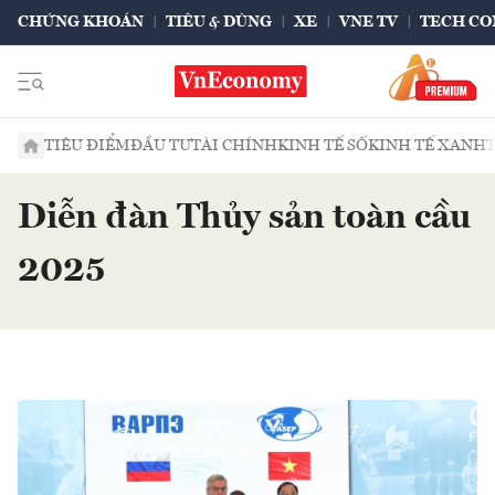
CHỨNG KHOÁN
TIÊU & DÙNG
XE
VNE TV
TECH CO
TIÊU ĐIỂM
ĐẦU TƯ
TÀI CHÍNH
KINH TẾ SỐ
KINH TẾ XANH
Diễn đàn Thủy sản toàn cầu
2025