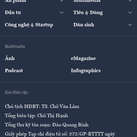
Ấn phẩm
Multimedia
Khung pháp lý
Start-up
Dự án
Công nghiệp
Chuyển động 24h
Đối thoại
The Guide
Video
Đầu tư
Tiêu & Dùng
Quản trị số
Cafe BĐS
Thị trường
Kinh doanh
Kết nối
Tạp chí kinh tế Việt Nam
eMagazine
Nhà đầu tư
Du lịch
Công nghệ & Startup
Dân sinh
Tư vấn
Nông sản
Doanh nhân
Tư vấn Tiêu & Dùng
Infographics
Hạ tầng
Sức khỏe
Khung pháp lý
Doanh nghiệp
Địa phương
Thị trường
Bảo hiểm
Multimedia
Sự kiện
Nhân lực
Ảnh
eMagazine
Đẹp +
An sinh
Podcast
Infographics
Giải trí
Y tế
Nhà
Ban Biên tập
Ẩm thực
Chủ tịch HĐBT: TS. Chử Văn Lâm
Tổng biên tập: Chử Thị Hạnh
Tổng thư ký tòa soạn: Đào Quang Bính
Giấy phép Tạp chí điện tử số: 272/GP-BTTTT ngày