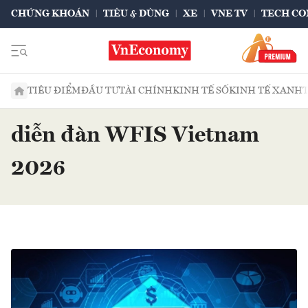
CHỨNG KHOÁN
TIÊU & DÙNG
XE
VNE TV
TECH CO
TIÊU ĐIỂM
ĐẦU TƯ
TÀI CHÍNH
KINH TẾ SỐ
KINH TẾ XANH
diễn đàn WFIS Vietnam
2026