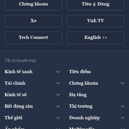
Chứng khoán
Tiêu & Dùng
Xe
VnE TV
Tech Connect
English ++
Tất cả chuyên mục
Kinh tế xanh
Tiêu điểm
Chuyển động xanh
Tài chính
Chứng khoán
Pháp lý
Ngân hàng
Doanh nghiệp niêm yết
Kinh tế số
Hạ tầng
Thương hiệu xanh
Thị trường vốn
Thị trường
Sản phẩm - Thị trường
Bất động sản
Thị trường
Diễn đàn
Thuế
Đầu tư
Tài sản số
Chính sách
Xuất nhập khẩu
Thế giới
Doanh nghiệp
Bảo hiểm
Quốc tế
Dịch vụ số
Thị trường
Khung pháp lý
Kinh tế
Chuyển động