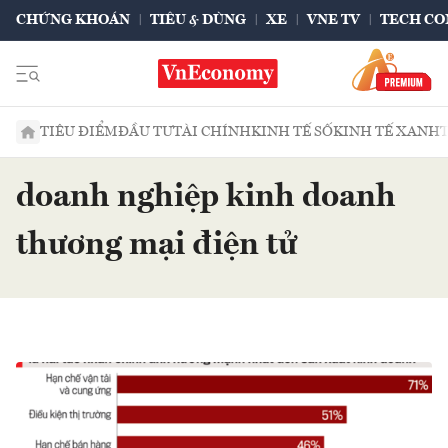
CHỨNG KHOÁN
TIÊU & DÙNG
XE
VNE TV
TECH CO
TIÊU ĐIỂM
ĐẦU TƯ
TÀI CHÍNH
KINH TẾ SỐ
KINH TẾ XANH
doanh nghiệp kinh doanh
thương mại điện tử