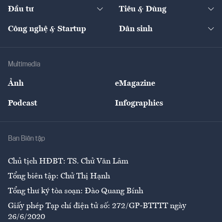
Chuyển động 24h
Đối thoại
The Guide
Video
Đầu tư
Tiêu & Dùng
Quản trị số
Cafe BĐS
Thị trường
Kinh doanh
Kết nối
Tạp chí kinh tế Việt Nam
eMagazine
Nhà đầu tư
Du lịch
Công nghệ & Startup
Dân sinh
Tư vấn
Nông sản
Doanh nhân
Tư vấn Tiêu & Dùng
Infographics
Hạ tầng
Sức khỏe
Khung pháp lý
Doanh nghiệp
Địa phương
Thị trường
Bảo hiểm
Multimedia
Sự kiện
Nhân lực
Ảnh
eMagazine
Đẹp +
An sinh
Podcast
Infographics
Giải trí
Y tế
Nhà
Ban Biên tập
Ẩm thực
Chủ tịch HĐBT: TS. Chử Văn Lâm
Tổng biên tập: Chử Thị Hạnh
Tổng thư ký tòa soạn: Đào Quang Bính
Giấy phép Tạp chí điện tử số: 272/GP-BTTTT ngày
26/6/2020