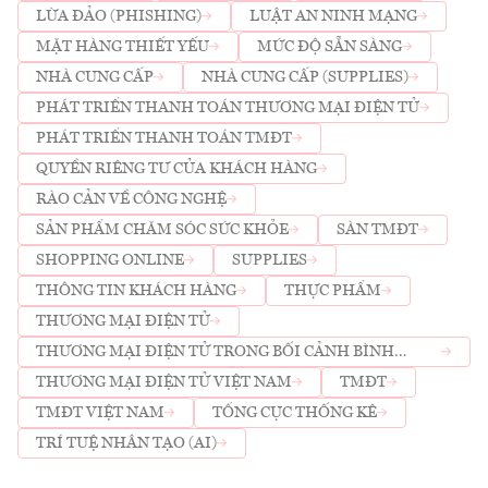
LỪA ĐẢO (PHISHING)
LUẬT AN NINH MẠNG
MẶT HÀNG THIẾT YẾU
MỨC ĐỘ SẴN SÀNG
NHÀ CUNG CẤP
NHÀ CUNG CẤP (SUPPLIES)
PHÁT TRIỂN THANH TOÁN THƯƠNG MẠI ĐIỆN TỬ
PHÁT TRIỂN THANH TOÁN TMĐT
QUYỀN RIÊNG TƯ CỦA KHÁCH HÀNG
RÀO CẢN VỀ CÔNG NGHỆ
SẢN PHẨM CHĂM SÓC SỨC KHỎE
SÀN TMĐT
SHOPPING ONLINE
SUPPLIES
THÔNG TIN KHÁCH HÀNG
THỰC PHẨM
THƯƠNG MẠI ĐIỆN TỬ
THƯƠNG MẠI ĐIỆN TỬ TRONG BỐI CẢNH BÌNH
THƯỜNG MỚI
THƯƠNG MẠI ĐIỆN TỬ VIỆT NAM
TMĐT
TMĐT VIỆT NAM
TỔNG CỤC THỐNG KÊ
TRÍ TUỆ NHÂN TẠO (AI)