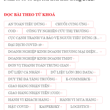
ĐỌC BÀI THEO TỪ KHOÁ
AN TOÀN TIÊU DÙNG
CHUỖI CUNG ỨNG
COD
CÔNG TY NGHIÊN CỨU THỊ TRƯỜNG
CỤC CẠNH TRANH VÀ BẢO VỆ NGƯỜI TIÊU DÙNG (BỘ
CÔNG THƯƠNG)
ĐẠI DỊCH COVID-19
DOANH NGHIỆP KINH DOANH THƯƠNG MẠI ĐIỆN
TỬ
DOANH NGHIỆP KINH DOANH TMĐT
ĐƠN VỊ THANH TOÁN TRUNG GIAN
DỮ LIỆU CÁ NHÂN
DỮ LIỆU LỚN (BIG DATA)
DUY TRÌ ĐÀ TĂNG TRƯỞNG
E-COMMERCE
GIAO HÀNG NHẬN TIỀN
GIAO HÀNG NHẬN TIỀN (COD)
HÀNH VI KHÁCH HÀNG
HÀNH VI MUA HÀNG
HẬU COVID
KASPERSKY
LOGISTICS