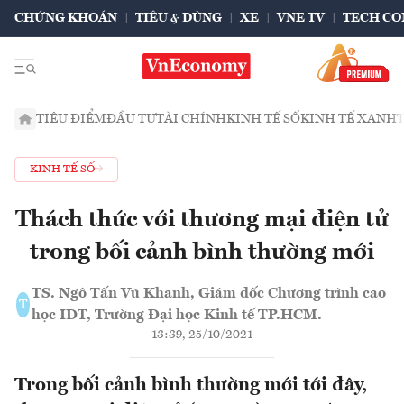
CHỨNG KHOÁN
TIÊU & DÙNG
XE
VNE TV
TECH CO
TIÊU ĐIỂM
ĐẦU TƯ
TÀI CHÍNH
KINH TẾ SỐ
KINH TẾ XANH
KINH TẾ SỐ
Thách thức với thương mại điện tử
trong bối cảnh bình thường mới
TS. Ngô Tấn Vũ Khanh, Giám đốc Chương trình cao
T
học IDT, Trường Đại học Kinh tế TP.HCM.
13:39, 25/10/2021
Trong bối cảnh bình thường mới tới đây,