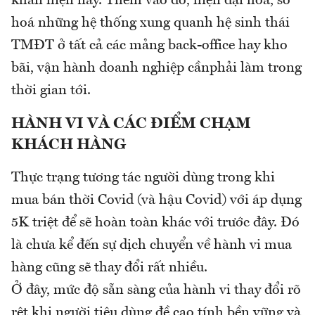
khăn hiện nay. Thêm vào đó, hiện đại hoá, số
hoá những hệ thống xung quanh hệ sinh thái
TMĐT ở tất cả các mảng back-office hay kho
bãi, vận hành doanh nghiệp cầnphải làm trong
thời gian tới.
HÀNH VI VÀ CÁC ĐIỂM CHẠM
KHÁCH HÀNG
Thực trạng tương tác người dùng trong khi
mua bán thời Covid (và hậu Covid) với áp dụng
5K triệt để sẽ hoàn toàn khác với trước đây. Đó
là chưa kể đến sự dịch chuyển về hành vi mua
hàng cũng sẽ thay đổi rất nhiều.
Ở đây, mức độ sẵn sàng của hành vi thay đổi rõ
rệt khi người tiêu dùng đề cao tính bền vững và