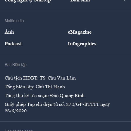
Công nghệ & Startup
Dân sinh
Tư vấn
Nông sản
Doanh nhân
Tư vấn Tiêu & Dùng
Infographics
Hạ tầng
Sức khỏe
Khung pháp lý
Doanh nghiệp
Địa phương
Thị trường
Bảo hiểm
Multimedia
Sự kiện
Nhân lực
Ảnh
eMagazine
Đẹp +
An sinh
Podcast
Infographics
Giải trí
Y tế
Nhà
Ban Biên tập
Ẩm thực
Chủ tịch HĐBT: TS. Chử Văn Lâm
Tổng biên tập: Chử Thị Hạnh
Tổng thư ký tòa soạn: Đào Quang Bính
Giấy phép Tạp chí điện tử số: 272/GP-BTTTT ngày
26/6/2020