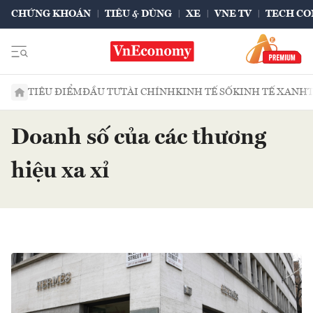
CHỨNG KHOÁN
TIÊU & DÙNG
XE
VNE TV
TECH CO
TIÊU ĐIỂM
ĐẦU TƯ
TÀI CHÍNH
KINH TẾ SỐ
KINH TẾ XANH
Doanh số của các thương
hiệu xa xỉ