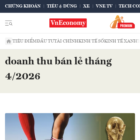
CHỨNG KHOÁN
TIÊU & DÙNG
XE
VNE TV
TECH CO
TIÊU ĐIỂM
ĐẦU TƯ
TÀI CHÍNH
KINH TẾ SỐ
KINH TẾ XANH
doanh thu bán lẻ tháng
4/2026