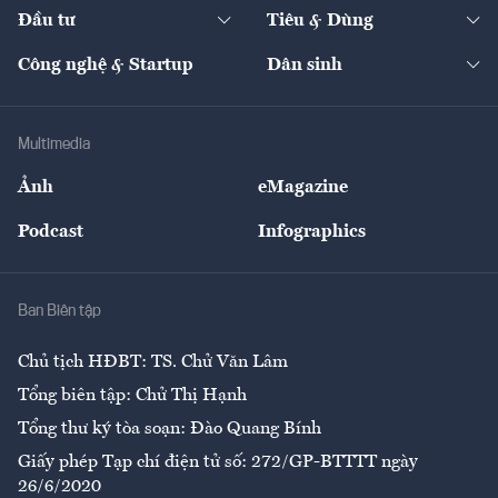
Chuyển động 24h
Đối thoại
The Guide
Video
Đầu tư
Tiêu & Dùng
Quản trị số
Cafe BĐS
Thị trường
Kinh doanh
Kết nối
Tạp chí kinh tế Việt Nam
eMagazine
Nhà đầu tư
Du lịch
Công nghệ & Startup
Dân sinh
Tư vấn
Nông sản
Doanh nhân
Tư vấn Tiêu & Dùng
Infographics
Hạ tầng
Sức khỏe
Khung pháp lý
Doanh nghiệp
Địa phương
Thị trường
Bảo hiểm
Multimedia
Sự kiện
Nhân lực
Ảnh
eMagazine
Đẹp +
An sinh
Podcast
Infographics
Giải trí
Y tế
Nhà
Ban Biên tập
Ẩm thực
Chủ tịch HĐBT: TS. Chử Văn Lâm
Tổng biên tập: Chử Thị Hạnh
Tổng thư ký tòa soạn: Đào Quang Bính
Giấy phép Tạp chí điện tử số: 272/GP-BTTTT ngày
26/6/2020