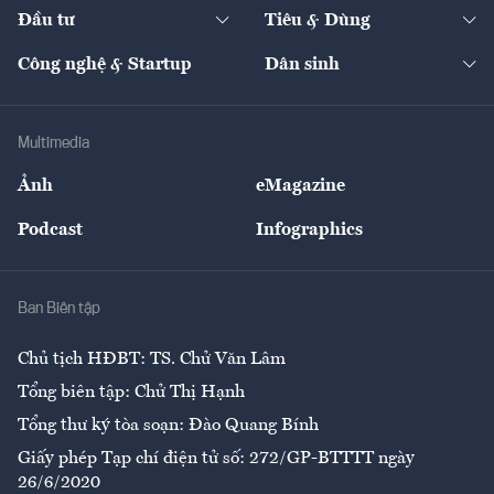
Chuyển động 24h
Đối thoại
The Guide
Video
Đầu tư
Tiêu & Dùng
Quản trị số
Cafe BĐS
Thị trường
Kinh doanh
Kết nối
Tạp chí kinh tế Việt Nam
eMagazine
Nhà đầu tư
Du lịch
Công nghệ & Startup
Dân sinh
Tư vấn
Nông sản
Doanh nhân
Tư vấn Tiêu & Dùng
Infographics
Hạ tầng
Sức khỏe
Khung pháp lý
Doanh nghiệp
Địa phương
Thị trường
Bảo hiểm
Multimedia
Sự kiện
Nhân lực
Ảnh
eMagazine
Đẹp +
An sinh
Podcast
Infographics
Giải trí
Y tế
Nhà
Ban Biên tập
Ẩm thực
Chủ tịch HĐBT: TS. Chử Văn Lâm
Tổng biên tập: Chử Thị Hạnh
Tổng thư ký tòa soạn: Đào Quang Bính
Giấy phép Tạp chí điện tử số: 272/GP-BTTTT ngày
26/6/2020