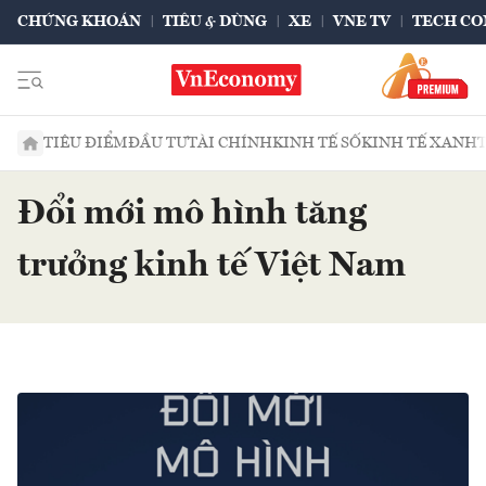
CHỨNG KHOÁN
TIÊU & DÙNG
XE
VNE TV
TECH CO
TIÊU ĐIỂM
ĐẦU TƯ
TÀI CHÍNH
KINH TẾ SỐ
KINH TẾ XANH
Đổi mới mô hình tăng
trưởng kinh tế Việt Nam