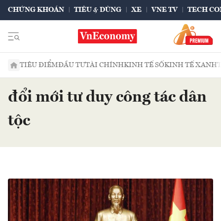
CHỨNG KHOÁN
TIÊU & DÙNG
XE
VNE TV
TECH CO
TIÊU ĐIỂM
ĐẦU TƯ
TÀI CHÍNH
KINH TẾ SỐ
KINH TẾ XANH
đổi mới tư duy công tác dân
tộc