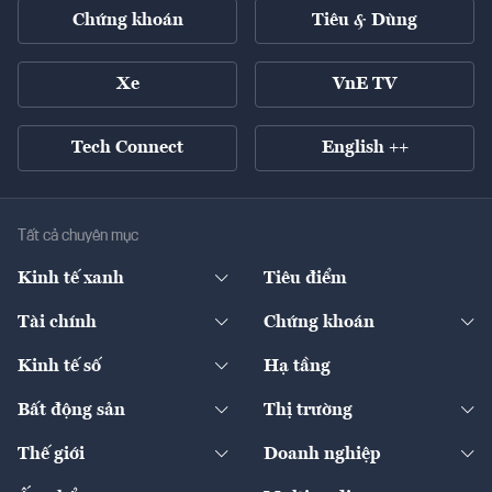
Chứng khoán
Tiêu & Dùng
Xe
VnE TV
Tech Connect
English ++
Tất cả chuyên mục
Kinh tế xanh
Tiêu điểm
Chuyển động xanh
Tài chính
Chứng khoán
Pháp lý
Ngân hàng
Doanh nghiệp niêm yết
Kinh tế số
Hạ tầng
Thương hiệu xanh
Thị trường vốn
Thị trường
Sản phẩm - Thị trường
Bất động sản
Thị trường
Diễn đàn
Thuế
Đầu tư
Tài sản số
Chính sách
Xuất nhập khẩu
Thế giới
Doanh nghiệp
Bảo hiểm
Quốc tế
Dịch vụ số
Thị trường
Khung pháp lý
Kinh tế
Chuyển động