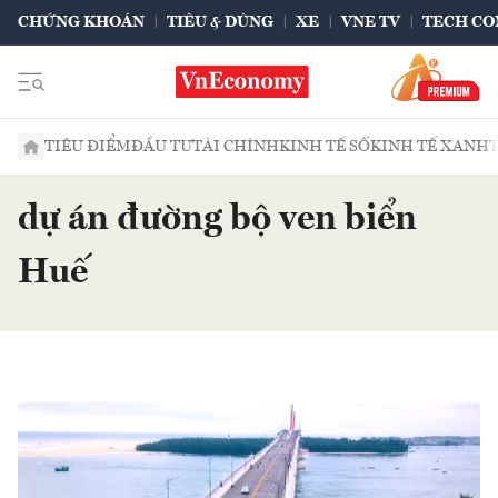
CHỨNG KHOÁN
TIÊU & DÙNG
XE
VNE TV
TECH CO
TIÊU ĐIỂM
ĐẦU TƯ
TÀI CHÍNH
KINH TẾ SỐ
KINH TẾ XANH
dự án đường bộ ven biển
Huế