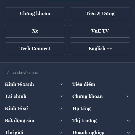
Chứng khoán
Tiêu & Dùng
Xe
VnE TV
Tech Connect
English ++
Tất cả chuyên mục
Kinh tế xanh
Tiêu điểm
Chuyển động xanh
Tài chính
Chứng khoán
Pháp lý
Ngân hàng
Doanh nghiệp niêm yết
Kinh tế số
Hạ tầng
Thương hiệu xanh
Thị trường vốn
Thị trường
Sản phẩm - Thị trường
Bất động sản
Thị trường
Diễn đàn
Thuế
Đầu tư
Tài sản số
Chính sách
Xuất nhập khẩu
Thế giới
Doanh nghiệp