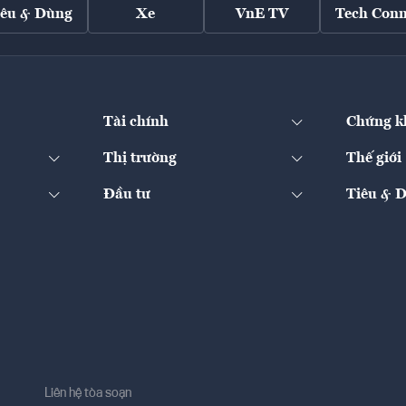
iêu & Dùng
Xe
VnE TV
Tech Conn
Tài chính
Chứng k
Thị trường
Thế giới
Đầu tư
Tiêu & 
Liên hệ tòa soạn