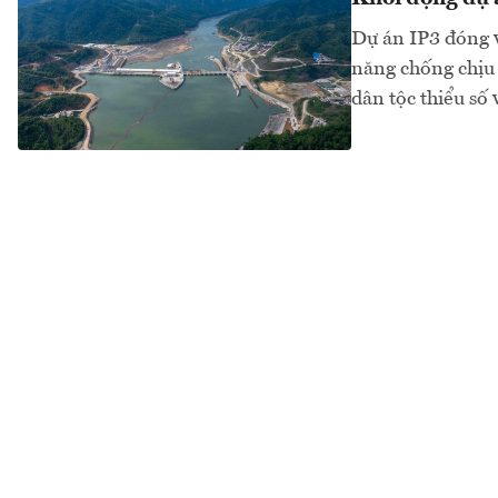
Dự án IP3 đóng v
năng chống chịu 
dân tộc thiểu số 