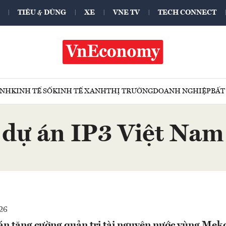
TIÊU & DÙNG
XE
VNE TV
TECH CONNECT
ÍNH
KINH TẾ SỐ
KINH TẾ XANH
THỊ TRƯỜNG
DOANH NGHIỆP
BẤT
dự án IP3 Việt Nam
26
án tăng cường quản trị tài nguyên nước vùng Mek