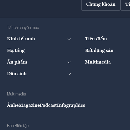
Chứng khoán
T
Tất cả chuyên mục
Kinh tế xanh
Tiêu điểm
Hạ tầng
Bất động sản
Ấn phẩm
Multimedia
Dân sinh
Multimedia
Ảnh
eMagazine
Podcast
Infographics
Ban Biên tập