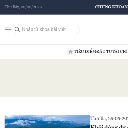
Thứ Bảy, 08/08/2026
CHỨNG KHOÁN
TIÊU ĐIỂM
ĐẦU TƯ
TÀI CH
Thứ Ba, 26-05-20
Khởi động dự 