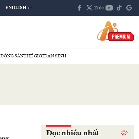
ENGLISH ++
 ĐỘNG SẢN
THẾ GIỚI
DÂN SINH
Đọc nhiều nhất
ong