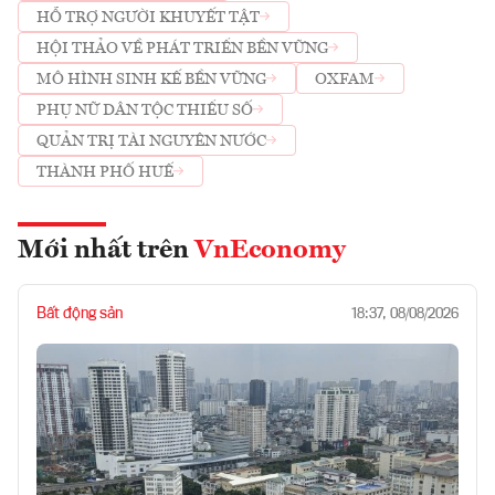
HỖ TRỢ NGƯỜI KHUYẾT TẬT
HỘI THẢO VỀ PHÁT TRIỂN BỀN VỮNG
MÔ HÌNH SINH KẾ BỀN VỮNG
OXFAM
PHỤ NỮ DÂN TỘC THIỂU SỐ
QUẢN TRỊ TÀI NGUYÊN NƯỚC
THÀNH PHỐ HUẾ
Mới nhất trên
VnEconomy
Bất động sản
18:37, 08/08/2026