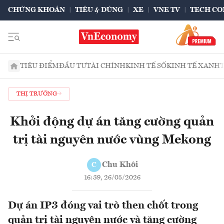
CHỨNG KHOÁN
TIÊU & DÙNG
XE
VNE TV
TECH CO
TIÊU ĐIỂM
ĐẦU TƯ
TÀI CHÍNH
KINH TẾ SỐ
KINH TẾ XANH
THỊ TRƯỜNG
Khởi động dự án tăng cường quản
trị tài nguyên nước vùng Mekong
Chu Khôi
C
16:39, 26/05/2026
Dự án IP3 đóng vai trò then chốt trong
quản trị tài nguyên nước và tăng cường