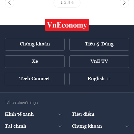
1
2
3
4
Chứng khoán
Tiêu & Dùng
Xe
VnE TV
Tech Connect
English ++
Tất cả chuyên mục
Kinh tế xanh
Tiêu điểm
Chuyển động xanh
Tài chính
Chứng khoán
Pháp lý