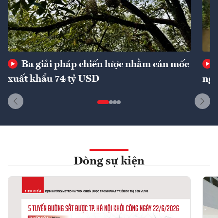
Ba giải pháp chiến lược nhằm cán mốc
xuất khẩu 74 tỷ USD
ngu
Dòng sự kiện