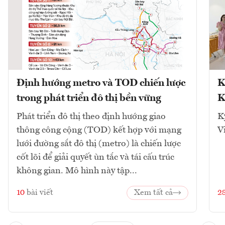
Định hướng metro và TOD chiến lược
K
trong phát triển đô thị bền vững
K
Phát triển đô thị theo định hướng giao
K
thông công cộng (TOD) kết hợp với mạng
V
lưới đường sắt đô thị (metro) là chiến lược
cốt lõi để giải quyết ùn tắc và tái cấu trúc
không gian. Mô hình này tập...
10
bài viết
Xem tất cả
2