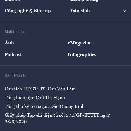
Quản trị số
Cafe BĐS
Thị trường
Kinh doanh
Kết nối
Tạp chí kinh tế Việt Nam
eMagazine
Nhà đầu tư
Du lịch
Công nghệ & Startup
Dân sinh
Tư vấn
Nông sản
Doanh nhân
Tư vấn Tiêu & Dùng
Infographics
Hạ tầng
Sức khỏe
Khung pháp lý
Doanh nghiệp
Địa phương
Thị trường
Bảo hiểm
Multimedia
Sự kiện
Nhân lực
Ảnh
eMagazine
Đẹp +
An sinh
Podcast
Infographics
Giải trí
Y tế
Nhà
Ban Biên tập
Ẩm thực
Chủ tịch HĐBT: TS. Chử Văn Lâm
Tổng biên tập: Chử Thị Hạnh
Tổng thư ký tòa soạn: Đào Quang Bính
Giấy phép Tạp chí điện tử số: 272/GP-BTTTT ngày
26/6/2020