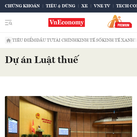
CHỨNG KHOÁN
TIÊU & DÙNG
XE
VNE TV
TECH CO
TIÊU ĐIỂM
ĐẦU TƯ
TÀI CHÍNH
KINH TẾ SỐ
KINH TẾ XANH
Dự án Luật thuế