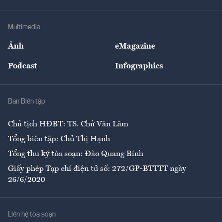
Hạ tầng
Sức khỏe
Khung pháp lý
Doanh nghiệp
Địa phương
Thị trường
Bảo hiểm
Multimedia
Sự kiện
Nhân lực
Ảnh
eMagazine
Đẹp +
An sinh
Podcast
Infographics
Giải trí
Y tế
Nhà
Ban Biên tập
Ẩm thực
Chủ tịch HĐBT: TS. Chử Văn Lâm
Tổng biên tập: Chử Thị Hạnh
Tổng thư ký tòa soạn: Đào Quang Bính
Giấy phép Tạp chí điện tử số: 272/GP-BTTTT ngày
26/6/2020
Liên hệ tòa soạn