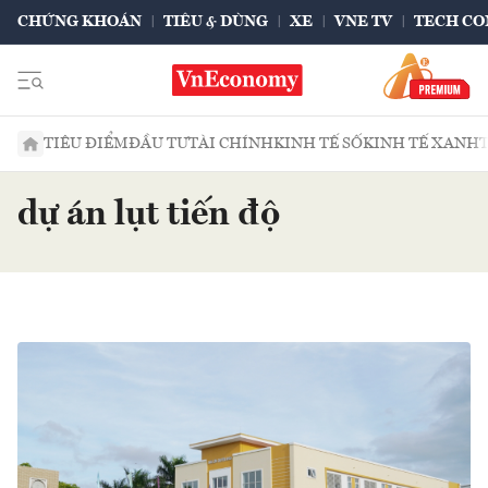
CHỨNG KHOÁN
TIÊU & DÙNG
XE
VNE TV
TECH CO
TIÊU ĐIỂM
ĐẦU TƯ
TÀI CHÍNH
KINH TẾ SỐ
KINH TẾ XANH
dự án lụt tiến độ