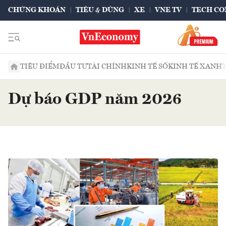
CHỨNG KHOÁN
TIÊU & DÙNG
XE
VNE TV
TECH CO
TIÊU ĐIỂM
ĐẦU TƯ
TÀI CHÍNH
KINH TẾ SỐ
KINH TẾ XANH
Dự báo GDP năm 2026