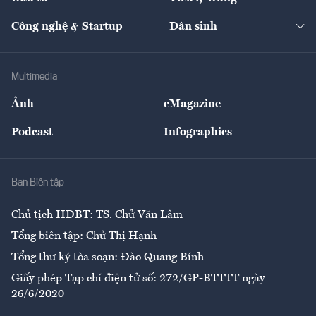
Quản trị số
Cafe BĐS
Thị trường
Kinh doanh
Kết nối
Tạp chí kinh tế Việt Nam
eMagazine
Nhà đầu tư
Du lịch
Công nghệ & Startup
Dân sinh
Tư vấn
Nông sản
Doanh nhân
Tư vấn Tiêu & Dùng
Infographics
Hạ tầng
Sức khỏe
Khung pháp lý
Doanh nghiệp
Địa phương
Thị trường
Bảo hiểm
Multimedia
Sự kiện
Nhân lực
Ảnh
eMagazine
Đẹp +
An sinh
Podcast
Infographics
Giải trí
Y tế
Nhà
Ban Biên tập
Ẩm thực
Chủ tịch HĐBT: TS. Chử Văn Lâm
Tổng biên tập: Chử Thị Hạnh
Tổng thư ký tòa soạn: Đào Quang Bính
Giấy phép Tạp chí điện tử số: 272/GP-BTTTT ngày
26/6/2020