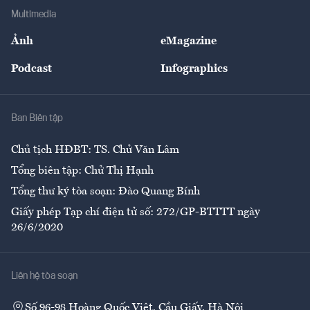
Địa phương
Thị trường
Bảo hiểm
Multimedia
Sự kiện
Nhân lực
Ảnh
eMagazine
Đẹp +
An sinh
Podcast
Infographics
Giải trí
Y tế
Nhà
Ban Biên tập
Ẩm thực
Chủ tịch HĐBT: TS. Chử Văn Lâm
Tổng biên tập: Chử Thị Hạnh
Tổng thư ký tòa soạn: Đào Quang Bính
Giấy phép Tạp chí điện tử số: 272/GP-BTTTT ngày
26/6/2020
Liên hệ tòa soạn
Số 96-98 Hoàng Quốc Việt, Cầu Giấy, Hà Nội