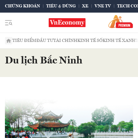
CHỨNG KHOÁN
TIÊU & DÙNG
XE
VNE TV
TECH CO
TIÊU ĐIỂM
ĐẦU TƯ
TÀI CHÍNH
KINH TẾ SỐ
KINH TẾ XANH
Du lịch Bắc Ninh