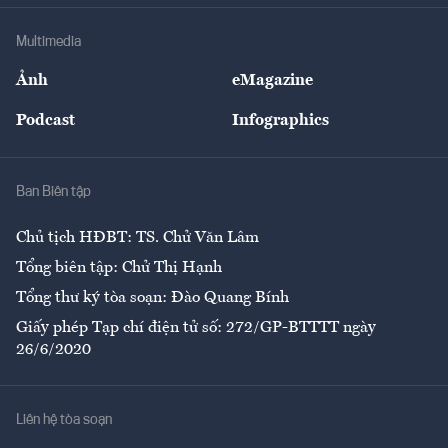
Doanh nghiệp
Địa phương
Thị trường
Bảo hiểm
Multimedia
Sự kiện
Nhân lực
Ảnh
eMagazine
Đẹp +
An sinh
Podcast
Infographics
Giải trí
Y tế
Nhà
Ban Biên tập
Ẩm thực
Chủ tịch HĐBT: TS. Chử Văn Lâm
Tổng biên tập: Chử Thị Hạnh
Tổng thư ký tòa soạn: Đào Quang Bính
Giấy phép Tạp chí điện tử số: 272/GP-BTTTT ngày
26/6/2020
Liên hệ tòa soạn