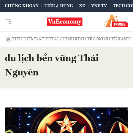
CHỨNG KHOÁN
TIÊU & DÙNG
XE
VNE TV
TECH CO
TIÊU ĐIỂM
ĐẦU TƯ
TÀI CHÍNH
KINH TẾ SỐ
KINH TẾ XANH
du lịch bền vững Thái
Nguyên