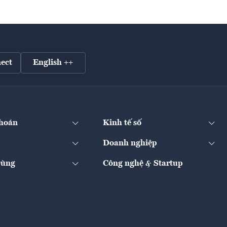
ect
English ++
hoán
Kinh tế số
Doanh nghiệp
Dùng
Công nghệ & Startup