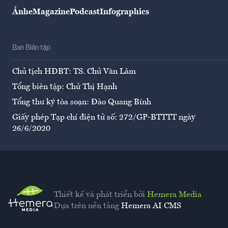
Ảnh
eMagazine
Podcast
Infographics
Ban Biên tập
Chủ tịch HĐBT: TS. Chử Văn Lâm
Tổng biên tập: Chử Thị Hạnh
Tổng thư ký tòa soạn: Đào Quang Bính
Giấy phép Tạp chí điện tử số: 272/GP-BTTTT ngày
26/6/2020
Thiết kế và phát triển bởi
Hemera Media
Dựa trên nền tảng
Hemera AI CMS