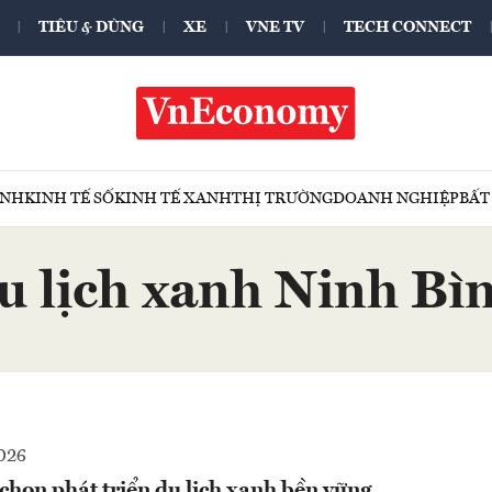
TIÊU & DÙNG
XE
VNE TV
TECH CONNECT
ÍNH
KINH TẾ SỐ
KINH TẾ XANH
THỊ TRƯỜNG
DOANH NGHIỆP
BẤT
u lịch xanh Ninh Bì
026
chọn phát triển du lịch xanh bền vững