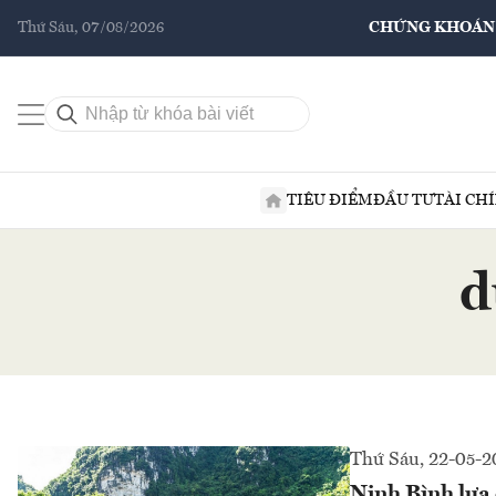
Thứ Sáu, 07/08/2026
CHỨNG KHOÁN
TIÊU ĐIỂM
ĐẦU TƯ
TÀI CH
d
Thứ Sáu, 22-05-2
Ninh Bình lựa 