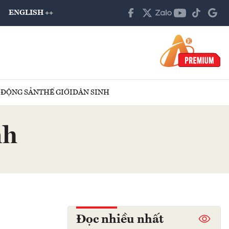
ENGLISH ++
 ĐỘNG SẢN
THẾ GIỚI
DÂN SINH
nh
Đọc nhiều nhất