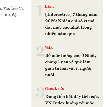
1
Đầu tư
ản văn hóa và
[Interactive] 7 tháng năm
 xanh, đặt
2026: Nhiều chỉ số vĩ mô
đạt mức cao nhất trong
nhiều năm qua
2
Video
Bỏ mức lương cao ở Nhật,
chàng kỹ sư về quê làm
giàu từ loài vật ít người
nuôi
3
Chứng khoán
Dòng tiền bắt đáy tích cực,
VN-Index hướng tới mốc