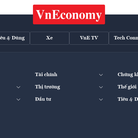
iêu & Dùng
Xe
VnE TV
Tech Conn
Tài chính
Chứng k
Thị trường
Thế giới
Đầu tư
Tiêu & 