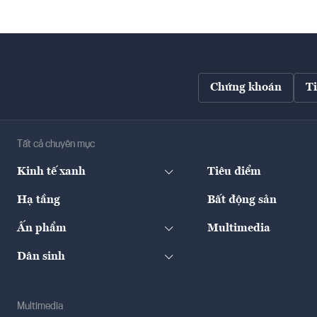
Chứng khoán
T
Tất cả chuyên mục
Kinh tế xanh
Tiêu điểm
Hạ tầng
Bất động sản
Ấn phẩm
Multimedia
Dân sinh
Multimedia