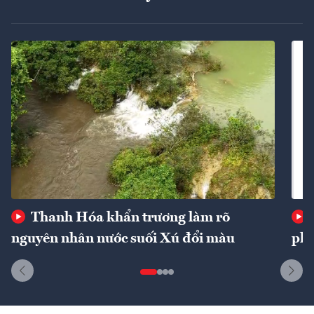
Thanh Hóa khẩn trương làm rõ
nguyên nhân nước suối Xú đổi màu
phí