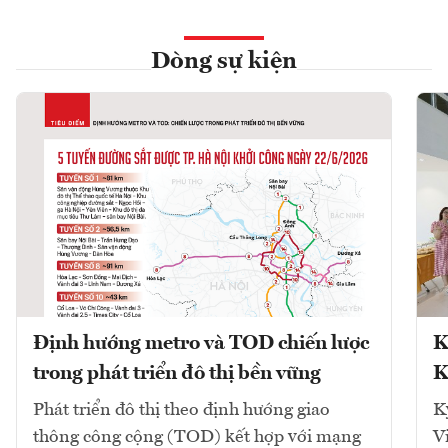
Dòng sự kiện
Định hướng metro và TOD chiến lược
K
trong phát triển đô thị bền vững
K
Phát triển đô thị theo định hướng giao
K
thông công cộng (TOD) kết hợp với mạng
V