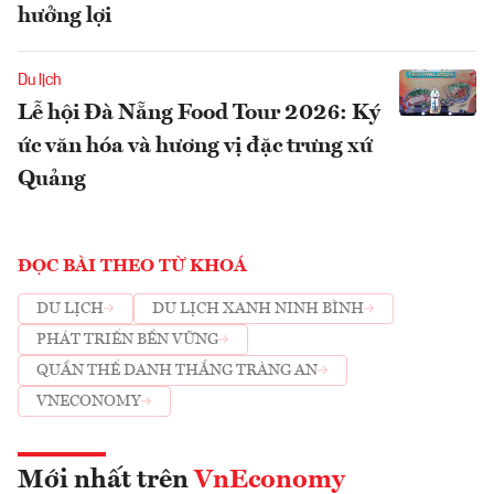
hưởng lợi
Du lịch
Lễ hội Đà Nẵng Food Tour 2026: Ký
ức văn hóa và hương vị đặc trưng xứ
Quảng
ĐỌC BÀI THEO TỪ KHOÁ
DU LỊCH
DU LỊCH XANH NINH BÌNH
PHÁT TRIỂN BỀN VỮNG
QUẦN THỂ DANH THẮNG TRÀNG AN
VNECONOMY
Mới nhất trên
VnEconomy