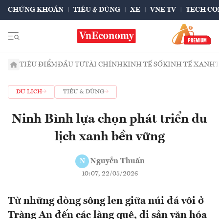
CHỨNG KHOÁN
TIÊU & DÙNG
XE
VNE TV
TECH CO
TIÊU ĐIỂM
ĐẦU TƯ
TÀI CHÍNH
KINH TẾ SỐ
KINH TẾ XANH
DU LỊCH
TIÊU & DÙNG
Ninh Bình lựa chọn phát triển du
lịch xanh bền vững
Nguyễn Thuấn
N
10:07, 22/05/2026
Từ những dòng sông len giữa núi đá vôi ở
Tràng An đến các làng quê, di sản văn hóa