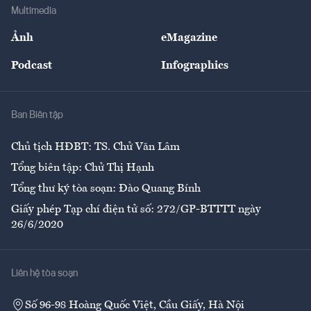
Địa phương
Thị trường
Bảo hiểm
Multimedia
Sự kiện
Nhân lực
Ảnh
eMagazine
Đẹp +
An sinh
Podcast
Infographics
Giải trí
Y tế
Nhà
Ban Biên tập
Ẩm thực
Chủ tịch HĐBT: TS. Chử Văn Lâm
Tổng biên tập: Chử Thị Hạnh
Tổng thư ký tòa soạn: Đào Quang Bính
Giấy phép Tạp chí điện tử số: 272/GP-BTTTT ngày
26/6/2020
Liên hệ tòa soạn
Số 96-98 Hoàng Quốc Việt, Cầu Giấy, Hà Nội