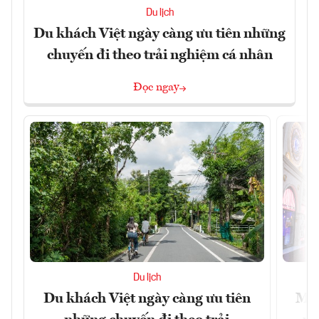
Du lịch
Du khách Việt ngày càng ưu tiên những
chuyến đi theo trải nghiệm cá nhân
Đọc ngay
Du lịch
Du khách Việt ngày càng ưu tiên
Mac