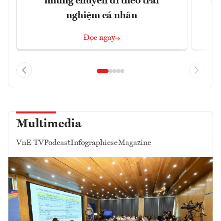
những chuyến đi theo trải
mu
nghiệm cá nhân
Đọc ngay
Multimedia
VnE TV
Podcast
Infographics
eMagazine