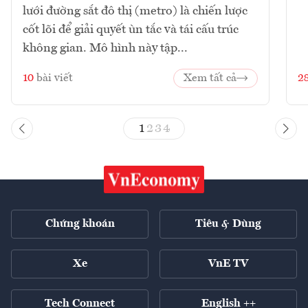
lưới đường sắt đô thị (metro) là chiến lược
cốt lõi để giải quyết ùn tắc và tái cấu trúc
không gian. Mô hình này tập...
10
bài viết
Xem tất cả
2
1
2
3
4
Chứng khoán
Tiêu & Dùng
Xe
VnE TV
Tech Connect
English ++