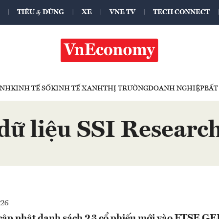
TIÊU & DÙNG
XE
VNE TV
TECH CONNECT
ÍNH
KINH TẾ SỐ
KINH TẾ XANH
THỊ TRƯỜNG
DOANH NGHIỆP
BẤT
dữ liệu SSI Researc
026
cập nhật danh sách 23 cổ phiếu mới vào FTSE GE