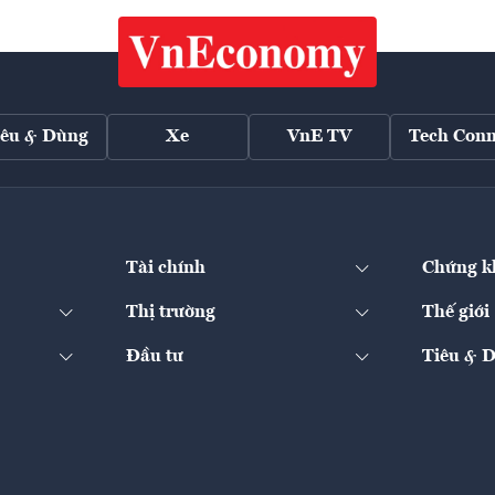
iêu & Dùng
Xe
VnE TV
Tech Conn
Tài chính
Chứng k
Thị trường
Thế giới
Đầu tư
Tiêu & 