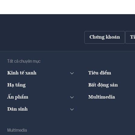
Chứng khoán
T
Tất cả chuyên mục
Kinh tế xanh
Tiêu điểm
Hạ tầng
Bất động sản
Ấn phẩm
Multimedia
Dân sinh
Multimedia