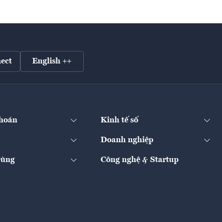
ect
English ++
hoán
Kinh tế số
Doanh nghiệp
Dùng
Công nghệ & Startup