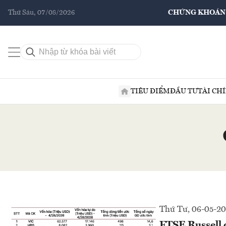
Thứ Sáu, 07/08/2026
CHỨNG KHOÁN
TIÊU ĐIỂM
ĐẦU TƯ
TÀI CH
Thứ Tư, 06-05-2
FTSE Russell 