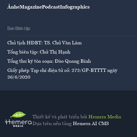
Ảnh
eMagazine
Podcast
Infographics
Ban Biên tập
Chủ tịch HĐBT: TS. Chử Văn Lâm
Tổng biên tập: Chử Thị Hạnh
Tổng thư ký tòa soạn: Đào Quang Bính
Giấy phép Tạp chí điện tử số: 272/GP-BTTTT ngày
26/6/2020
Thiết kế và phát triển bởi
Hemera Media
Dựa trên nền tảng
Hemera AI CMS