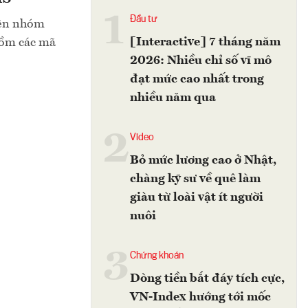
1
Đầu tư
rên nhóm
[Interactive] 7 tháng năm
gồm các mã
2026: Nhiều chỉ số vĩ mô
đạt mức cao nhất trong
nhiều năm qua
2
Video
Bỏ mức lương cao ở Nhật,
chàng kỹ sư về quê làm
giàu từ loài vật ít người
nuôi
3
Chứng khoán
Dòng tiền bắt đáy tích cực,
VN-Index hướng tới mốc