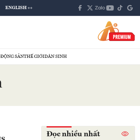
ENGLISH ++
 ĐỘNG SẢN
THẾ GIỚI
DÂN SINH
h
Đọc nhiều nhất
IS