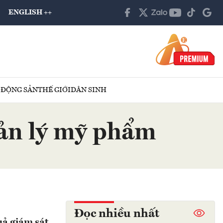
ENGLISH ++
 ĐỘNG SẢN
THẾ GIỚI
DÂN SINH
uản lý mỹ phẩm
Đọc nhiều nhất
uả giám sát