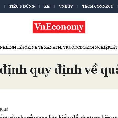
TIÊU & DÙNG
XE
VNE TV
TECH CONNECT
ÍNH
KINH TẾ SỐ
KINH TẾ XANH
THỊ TRƯỜNG
DOANH NGHIỆP
BẤT
định quy định về q
2025
ẩm cần chuyển sang hậu kiểm để nâng cao hiệu q