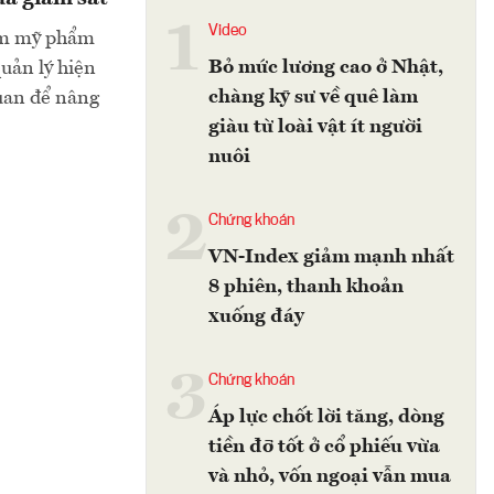
1
Video
ẩm mỹ phẩm
Bỏ mức lương cao ở Nhật,
quản lý hiện
chàng kỹ sư về quê làm
uan để nâng
giàu từ loài vật ít người
nuôi
2
Chứng khoán
VN-Index giảm mạnh nhất
8 phiên, thanh khoản
xuống đáy
3
Chứng khoán
Áp lực chốt lời tăng, dòng
tiền đỡ tốt ở cổ phiếu vừa
và nhỏ, vốn ngoại vẫn mua