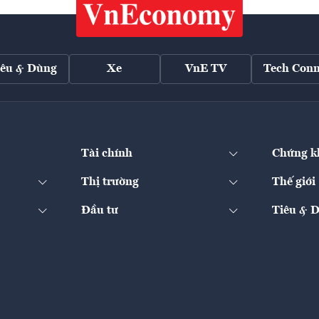
iêu & Dùng
Xe
VnE TV
Tech Conn
Tài chính
Chứng k
Thị trường
Thế giới
Đầu tư
Tiêu & 