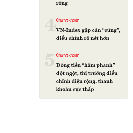
ròng
4
Chứng khoán
VN-Index gặp cản “cứng”,
điều chỉnh rõ nét hơn
5
Chứng khoán
Dòng tiền “hãm phanh”
đột ngột, thị trường điều
chỉnh diện rộng, thanh
khoản cực thấp