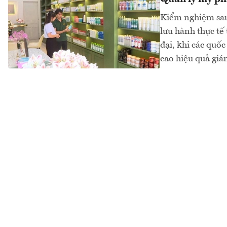
Kiểm nghiệm sau
lưu hành thực tế 
đại, khi các qu
cao hiệu quả giám