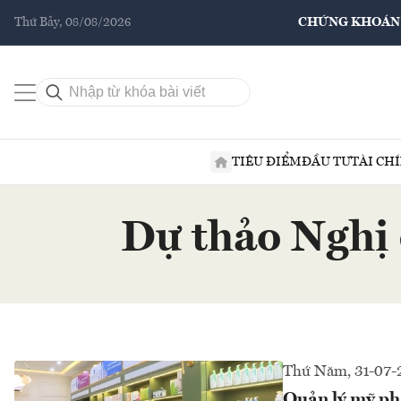
Thứ Bảy, 08/08/2026
CHỨNG KHOÁN
TIÊU ĐIỂM
ĐẦU TƯ
TÀI CH
Dự thảo Nghị 
Thứ Năm, 31-07-
Quản lý mỹ ph