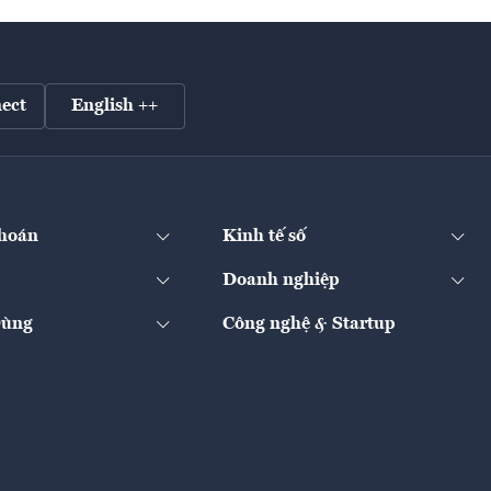
ect
English ++
hoán
Kinh tế số
Doanh nghiệp
Dùng
Công nghệ & Startup