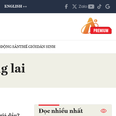
ENGLISH ++
 ĐỘNG SẢN
THẾ GIỚI
DÂN SINH
g lai
Đọc nhiều nhất
 giá dầu?