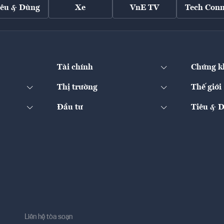
iêu & Dùng
Xe
VnE TV
Tech Conn
Tài chính
Chứng k
Thị trường
Thế giới
Đầu tư
Tiêu & 
Liên hệ tòa soạn