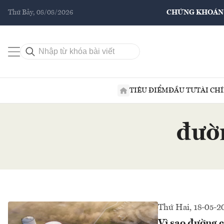
Thứ Bảy, 08/08/2026
CHỨNG KHOÁN
TIÊU ĐIỂM
ĐẦU TƯ
TÀI CH
đườn
Thứ Hai, 18-05-2
Vì sao đường c