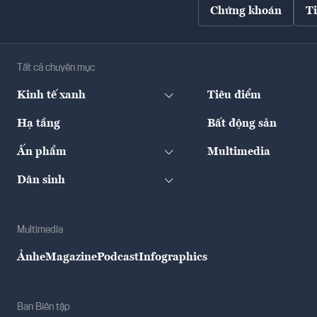
Chứng khoán
T
Tất cả chuyên mục
Kinh tế xanh
Tiêu điểm
Hạ tầng
Bất động sản
Ấn phẩm
Multimedia
Dân sinh
Multimedia
Ảnh
eMagazine
Podcast
Infographics
Ban Biên tập