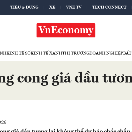
TIÊU & DÙNG
XE
VNE TV
TECH CONNECT
ÍNH
KINH TẾ SỐ
KINH TẾ XANH
THỊ TRƯỜNG
DOANH NGHIỆP
BẤT
g cong giá dầu tươn
026
ong giá dầu tương lai không thể dự báo chắc chắn