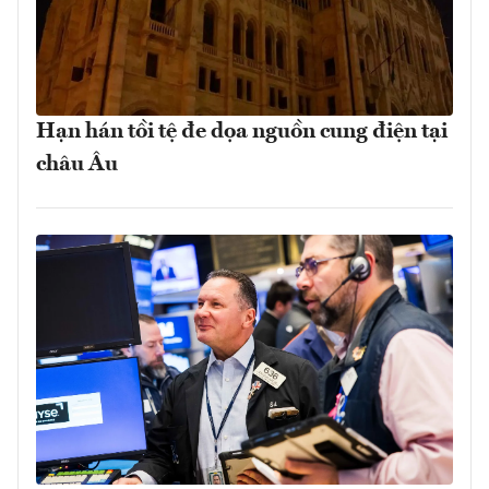
Hạn hán tồi tệ đe dọa nguồn cung điện tại
châu Âu