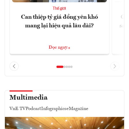
Thế giới
Can thiệp tỷ giá đồng yên khó
Gi
mang lại hiệu quả lâu dài?
sau
Đọc ngay
Multimedia
VnE TV
Podcast
Infographics
eMagazine