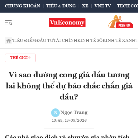
CHỨNG KHOÁN
TIÊU & DÙNG
XE
VNE TV
TECH CO
TIÊU ĐIỂM
ĐẦU TƯ
TÀI CHÍNH
KINH TẾ SỐ
KINH TẾ XANH
THẾ GIỚI
Vì sao đường cong giá dầu tương
lai không thể dự báo chắc chắn giá
dầu?
Ngọc Trang
N
13:43, 18/05/2026
Các nhà giao dịch và chuyên gia phân tích