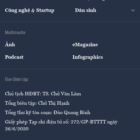
Cafe BĐS
Thị trường
Kinh doanh
Kết nối
Tạp chí kinh tế Việt Nam
eMagazine
Nhà đầu tư
Du lịch
Công nghệ & Startup
Dân sinh
Tư vấn
Nông sản
Doanh nhân
Tư vấn Tiêu & Dùng
Infographics
Hạ tầng
Sức khỏe
Khung pháp lý
Doanh nghiệp
Địa phương
Thị trường
Bảo hiểm
Multimedia
Sự kiện
Nhân lực
Ảnh
eMagazine
Đẹp +
An sinh
Podcast
Infographics
Giải trí
Y tế
Nhà
Ban Biên tập
Ẩm thực
Chủ tịch HĐBT: TS. Chử Văn Lâm
Tổng biên tập: Chử Thị Hạnh
Tổng thư ký tòa soạn: Đào Quang Bính
Giấy phép Tạp chí điện tử số: 272/GP-BTTTT ngày
26/6/2020