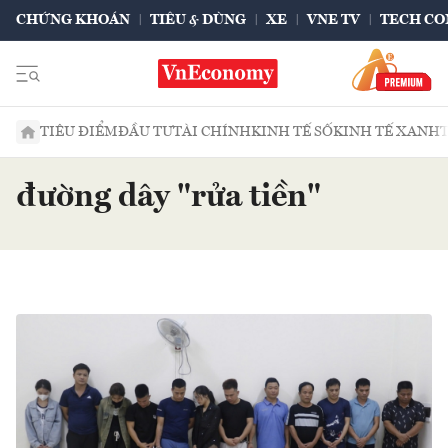
CHỨNG KHOÁN
TIÊU & DÙNG
XE
VNE TV
TECH CO
TIÊU ĐIỂM
ĐẦU TƯ
TÀI CHÍNH
KINH TẾ SỐ
KINH TẾ XANH
đường dây "rửa tiền"