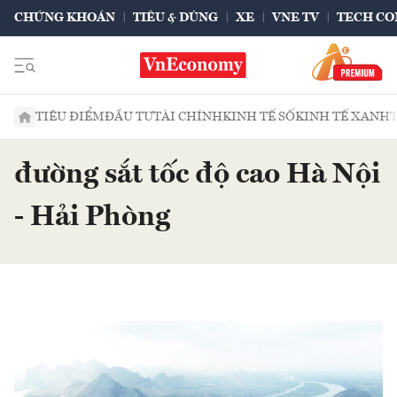
CHỨNG KHOÁN
TIÊU & DÙNG
XE
VNE TV
TECH CO
TIÊU ĐIỂM
ĐẦU TƯ
TÀI CHÍNH
KINH TẾ SỐ
KINH TẾ XANH
đường sắt tốc độ cao Hà Nội
- Hải Phòng