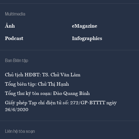
Khung pháp lý
Doanh nghiệp
Địa phương
Thị trường
Bảo hiểm
Multimedia
Sự kiện
Nhân lực
Ảnh
eMagazine
Đẹp +
An sinh
Podcast
Infographics
Giải trí
Y tế
Nhà
Ban Biên tập
Ẩm thực
Chủ tịch HĐBT: TS. Chử Văn Lâm
Tổng biên tập: Chử Thị Hạnh
Tổng thư ký tòa soạn: Đào Quang Bính
Giấy phép Tạp chí điện tử số: 272/GP-BTTTT ngày
26/6/2020
Liên hệ tòa soạn