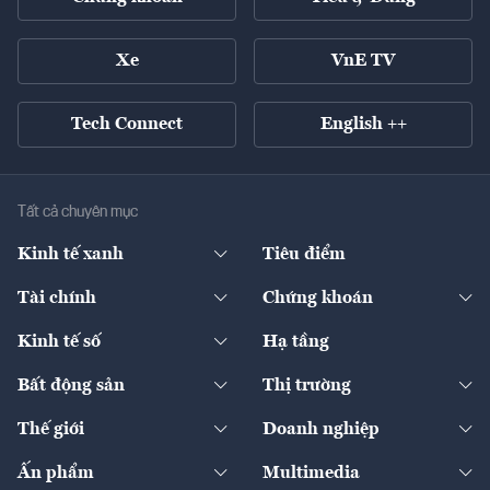
Xe
VnE TV
Tech Connect
English ++
Tất cả chuyên mục
Kinh tế xanh
Tiêu điểm
Chuyển động xanh
Tài chính
Chứng khoán
Pháp lý
Ngân hàng
Doanh nghiệp niêm yết
Kinh tế số
Hạ tầng
Thương hiệu xanh
Thị trường vốn
Thị trường
Sản phẩm - Thị trường
Bất động sản
Thị trường
Diễn đàn
Thuế
Đầu tư
Tài sản số
Chính sách
Xuất nhập khẩu
Thế giới
Doanh nghiệp
Bảo hiểm
Quốc tế
Dịch vụ số
Thị trường
Khung pháp lý
Kinh tế
Chuyển động
Ấn phẩm
Multimedia
Khung pháp lý
Start-up