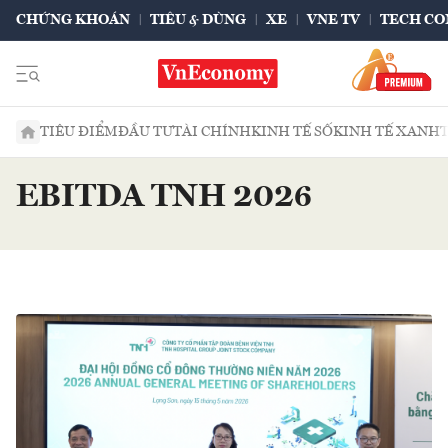
CHỨNG KHOÁN
TIÊU & DÙNG
XE
VNE TV
TECH CO
TIÊU ĐIỂM
ĐẦU TƯ
TÀI CHÍNH
KINH TẾ SỐ
KINH TẾ XANH
EBITDA TNH 2026