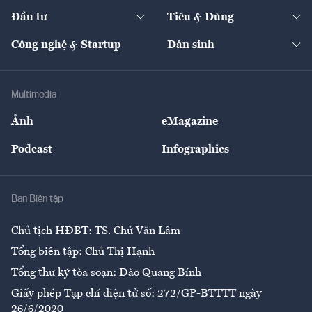
Dự án
Công nghiệp
Chuyển động 24h
Đối thoại
The Guide
Video
Đầu tư
Tiêu & Dùng
Quản trị số
Cafe BĐS
Thị trường
Kinh doanh
Kết nối
Tạp chí kinh tế Việt Nam
eMagazine
Nhà đầu tư
Du lịch
Công nghệ & Startup
Dân sinh
Tư vấn
Nông sản
Doanh nhân
Tư vấn Tiêu & Dùng
Infographics
Hạ tầng
Sức khỏe
Khung pháp lý
Doanh nghiệp
Địa phương
Thị trường
Bảo hiểm
Multimedia
Sự kiện
Nhân lực
Ảnh
eMagazine
Đẹp +
An sinh
Podcast
Infographics
Giải trí
Y tế
Nhà
Ban Biên tập
Ẩm thực
Chủ tịch HĐBT: TS. Chử Văn Lâm
Tổng biên tập: Chử Thị Hạnh
Tổng thư ký tòa soạn: Đào Quang Bính
Giấy phép Tạp chí điện tử số: 272/GP-BTTTT ngày
26/6/2020