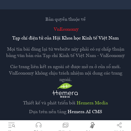
Bản quyền thuộc về
VnEconomy
Tạp chí điện tử của Hội Khoa học Kinh tế Việt Nam
Mọi tin bài đăng lại từ website này phải có sự chấp thuận
bằng văn bản của
Tạp chí Kinh tế Việt Nam - VnEconomy
Các trang liên kết ra ngoài sẽ được mở ra ở cửa sổ mới.
VnEconomy không chịu trách nhiệm nội dung các trang
ngoài.
Thiết kế và phát triển bởi
Hemera Media
Dựa trên nền tảng
Hemera AI CMS