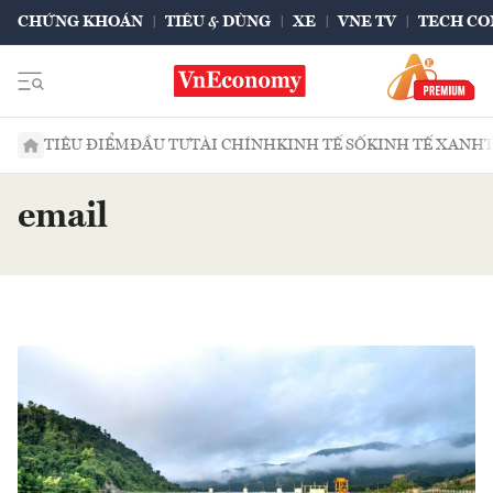
CHỨNG KHOÁN
TIÊU & DÙNG
XE
VNE TV
TECH CO
TIÊU ĐIỂM
ĐẦU TƯ
TÀI CHÍNH
KINH TẾ SỐ
KINH TẾ XANH
email