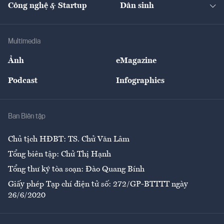
Nhà đầu tư
Du lịch
Công nghệ & Startup
Dân sinh
Tư vấn
Nông sản
Doanh nhân
Tư vấn Tiêu & Dùng
Infographics
Hạ tầng
Sức khỏe
Khung pháp lý
Doanh nghiệp
Địa phương
Thị trường
Bảo hiểm
Multimedia
Sự kiện
Nhân lực
Ảnh
eMagazine
Đẹp +
An sinh
Podcast
Infographics
Giải trí
Y tế
Nhà
Ban Biên tập
Ẩm thực
Chủ tịch HĐBT: TS. Chử Văn Lâm
Tổng biên tập: Chử Thị Hạnh
Tổng thư ký tòa soạn: Đào Quang Bính
Giấy phép Tạp chí điện tử số: 272/GP-BTTTT ngày
26/6/2020