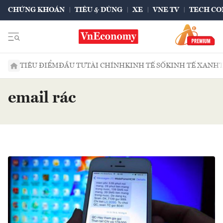
CHỨNG KHOÁN
TIÊU & DÙNG
XE
VNE TV
TECH CO
TIÊU ĐIỂM
ĐẦU TƯ
TÀI CHÍNH
KINH TẾ SỐ
KINH TẾ XANH
email rác