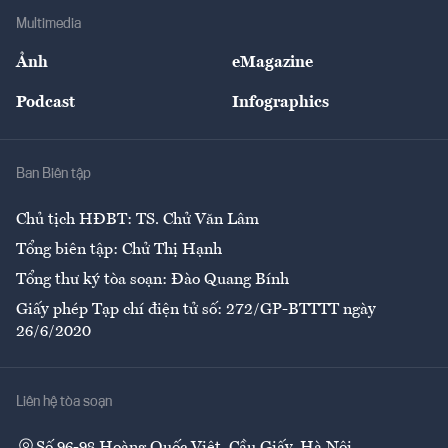
Địa phương
Thị trường
Bảo hiểm
Multimedia
Sự kiện
Nhân lực
Ảnh
eMagazine
Đẹp +
An sinh
Podcast
Infographics
Giải trí
Y tế
Nhà
Ban Biên tập
Ẩm thực
Chủ tịch HĐBT: TS. Chử Văn Lâm
Tổng biên tập: Chử Thị Hạnh
Tổng thư ký tòa soạn: Đào Quang Bính
Giấy phép Tạp chí điện tử số: 272/GP-BTTTT ngày
26/6/2020
Liên hệ tòa soạn
Số 96-98 Hoàng Quốc Việt, Cầu Giấy, Hà Nội