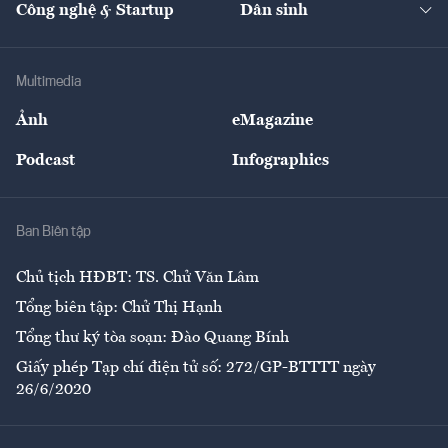
Công nghệ & Startup
Dân sinh
Tư vấn
Nông sản
Doanh nhân
Tư vấn Tiêu & Dùng
Infographics
Hạ tầng
Sức khỏe
Khung pháp lý
Doanh nghiệp
Địa phương
Thị trường
Bảo hiểm
Multimedia
Sự kiện
Nhân lực
Ảnh
eMagazine
Đẹp +
An sinh
Podcast
Infographics
Giải trí
Y tế
Nhà
Ban Biên tập
Ẩm thực
Chủ tịch HĐBT: TS. Chử Văn Lâm
Tổng biên tập: Chử Thị Hạnh
Tổng thư ký tòa soạn: Đào Quang Bính
Giấy phép Tạp chí điện tử số: 272/GP-BTTTT ngày
26/6/2020