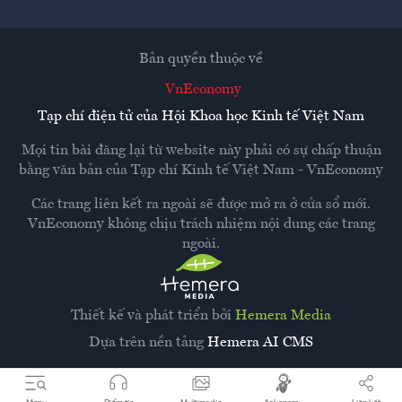
Bản quyền thuộc về
VnEconomy
Tạp chí điện tử của Hội Khoa học Kinh tế Việt Nam
Mọi tin bài đăng lại từ website này phải có sự chấp thuận
bằng văn bản của
Tạp chí Kinh tế Việt Nam - VnEconomy
Các trang liên kết ra ngoài sẽ được mở ra ở cửa sổ mới.
VnEconomy không chịu trách nhiệm nội dung các trang
ngoài.
Thiết kế và phát triển bởi
Hemera Media
Dựa trên nền tảng
Hemera AI CMS