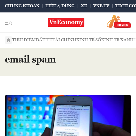
CHỨNG KHOÁN
TIÊU & DÙNG
XE
VNE TV
TECH CO
TIÊU ĐIỂM
ĐẦU TƯ
TÀI CHÍNH
KINH TẾ SỐ
KINH TẾ XANH
email spam