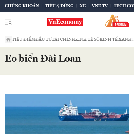
CHỨNG KHOÁN
TIÊU & DÙNG
XE
VNE TV
TECH CO
TIÊU ĐIỂM
ĐẦU TƯ
TÀI CHÍNH
KINH TẾ SỐ
KINH TẾ XANH
Eo biển Đài Loan