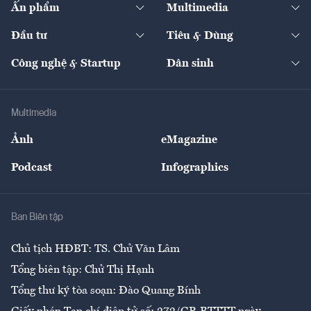
Ấn phẩm
Multimedia
Khung pháp lý
Start-up
Dự án
Công nghiệp
Chuyển động 24h
Đối thoại
The Guide
Video
Đầu tư
Tiêu & Dùng
Quản trị số
Cafe BĐS
Thị trường
Kinh doanh
Kết nối
Tạp chí kinh tế Việt Nam
eMagazine
Nhà đầu tư
Du lịch
Công nghệ & Startup
Dân sinh
Tư vấn
Nông sản
Doanh nhân
Tư vấn Tiêu & Dùng
Infographics
Hạ tầng
Sức khỏe
Khung pháp lý
Doanh nghiệp
Địa phương
Thị trường
Bảo hiểm
Multimedia
Sự kiện
Nhân lực
Ảnh
eMagazine
Đẹp +
An sinh
Podcast
Infographics
Giải trí
Y tế
Nhà
Ban Biên tập
Ẩm thực
Chủ tịch HĐBT: TS. Chử Văn Lâm
Tổng biên tập: Chử Thị Hạnh
Tổng thư ký tòa soạn: Đào Quang Bính