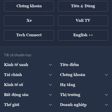
Chứng khoán
Tiêu & Dùng
Xe
VnE TV
Tech Connect
English ++
Tất cả chuyên mục
Kinh tế xanh
Tiêu điểm
Chuyển động xanh
Tài chính
Chứng khoán
Pháp lý
Ngân hàng
Doanh nghiệp niêm yết
Kinh tế số
Hạ tầng
Thương hiệu xanh
Thị trường vốn
Thị trường
Sản phẩm - Thị trường
Bất động sản
Thị trường
Diễn đàn
Thuế
Đầu tư
Tài sản số
Chính sách
Xuất nhập khẩu
Thế giới
Doanh nghiệp
Bảo hiểm
Quốc tế
Dịch vụ số
Thị trường
Khung pháp lý
Kinh tế
Chuyển động