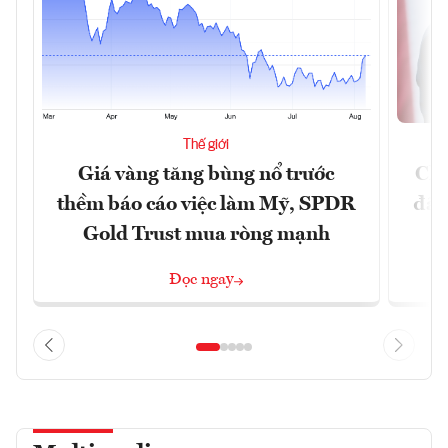
Thế giới
Giá vàng tăng bùng nổ trước
Chí
thềm báo cáo việc làm Mỹ, SPDR
đã 
Gold Trust mua ròng mạnh
Đọc ngay