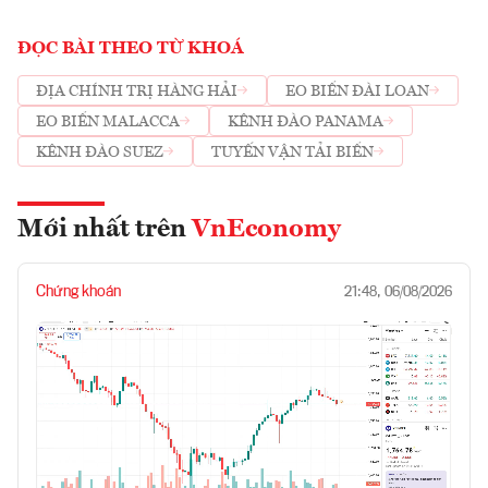
ĐỌC BÀI THEO TỪ KHOÁ
ĐỊA CHÍNH TRỊ HÀNG HẢI
EO BIỂN ĐÀI LOAN
EO BIỂN MALACCA
KÊNH ĐÀO PANAMA
KÊNH ĐÀO SUEZ
TUYẾN VẬN TẢI BIỂN
Mới nhất trên
VnEconomy
Chứng khoán
21:48, 06/08/2026