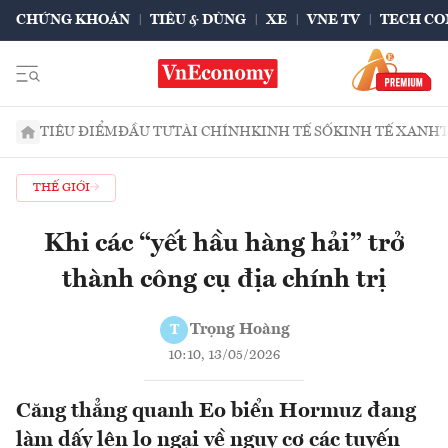
CHỨNG KHOÁN
TIÊU & DÙNG
XE
VNE TV
TECH CO
TIÊU ĐIỂM
ĐẦU TƯ
TÀI CHÍNH
KINH TẾ SỐ
KINH TẾ XANH
THẾ GIỚI
Khi các “yết hầu hàng hải” trở
thành công cụ địa chính trị
Trọng Hoàng
T
10:10, 13/05/2026
Căng thẳng quanh Eo biển Hormuz đang
làm dấy lên lo ngại về nguy cơ các tuyến