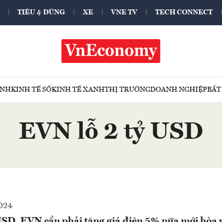
TIÊU & DÙNG
XE
VNE TV
TECH CONNECT
ÍNH
KINH TẾ SỐ
KINH TẾ XANH
THỊ TRƯỜNG
DOANH NGHIỆP
BẤT
EVN lỗ 2 tỷ USD
2024
 USD, EVN cần phải tăng giá điện 5% nữa mới hòa 