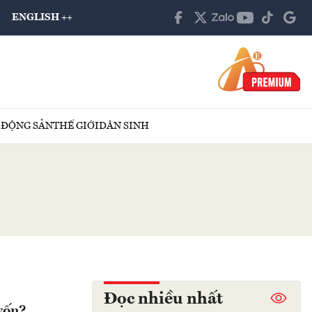
ENGLISH ++
 ĐỘNG SẢN
THẾ GIỚI
DÂN SINH
Đọc nhiều nhất
vốn?