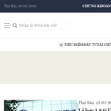
Thứ Bảy, 08/08/2026
CHỨNG KHOÁN
TIÊU ĐIỂM
ĐẦU TƯ
TÀI CH
Thứ Sáu, 12-07-
Lỗ hơn 1,8 tỷ