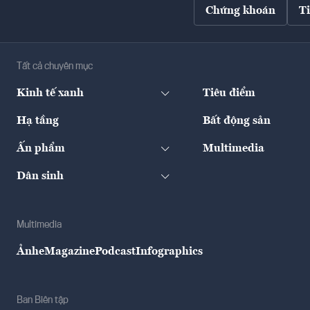
Chứng khoán
T
Tất cả chuyên mục
Kinh tế xanh
Tiêu điểm
Hạ tầng
Bất động sản
Ấn phẩm
Multimedia
Dân sinh
Multimedia
Ảnh
eMagazine
Podcast
Infographics
Ban Biên tập