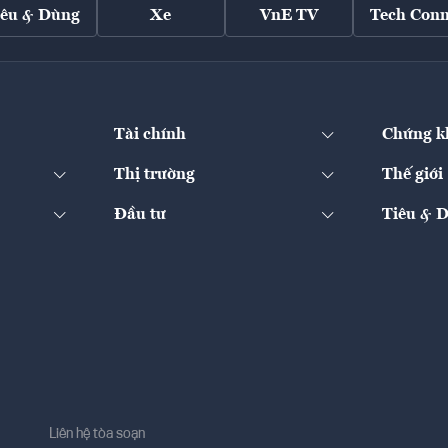
iêu & Dùng
Xe
VnE TV
Tech Conn
Tài chính
Chứng k
Thị trường
Thế giới
Đầu tư
Tiêu & 
Liên hệ tòa soạn