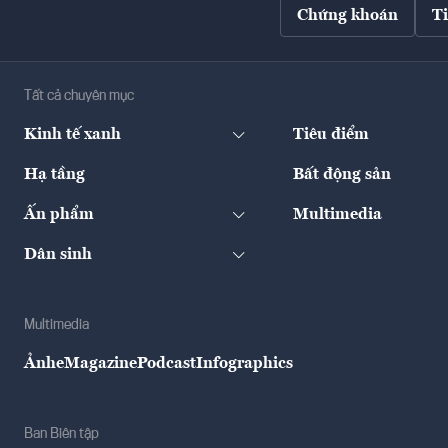
Chứng khoán
T
Tất cả chuyên mục
Kinh tế xanh
Tiêu điểm
Hạ tầng
Bất động sản
Ấn phẩm
Multimedia
Dân sinh
Multimedia
Ảnh
eMagazine
Podcast
Infographics
Ban Biên tập