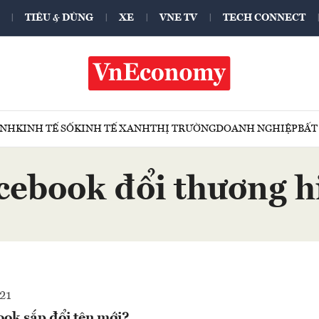
TIÊU & DÙNG
XE
VNE TV
TECH CONNECT
ÍNH
KINH TẾ SỐ
KINH TẾ XANH
THỊ TRƯỜNG
DOANH NGHIỆP
BẤT
cebook đổi thương h
21
ook sắp đổi tên mới?