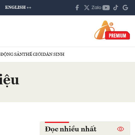
ENGLISH ++
 ĐỘNG SẢN
THẾ GIỚI
DÂN SINH
iệu
Đọc nhiều nhất