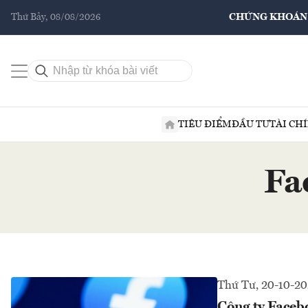
Thứ Bảy, 08/08/2026
CHỨNG KHOÁN
TIÊU ĐIỂM
ĐẦU TƯ
TÀI CH
Fa
Thứ Tư, 20-10-20
Công ty Faceb