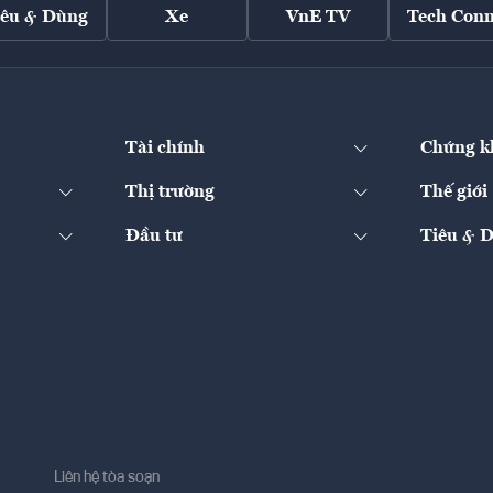
iêu & Dùng
Xe
VnE TV
Tech Conn
Tài chính
Chứng k
Thị trường
Thế giới
Đầu tư
Tiêu & 
Liên hệ tòa soạn