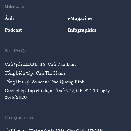
Địa phương
Thị trường
Bảo hiểm
Multimedia
Sự kiện
Nhân lực
Ảnh
eMagazine
Đẹp +
An sinh
Podcast
Infographics
Giải trí
Y tế
Nhà
Ban Biên tập
Ẩm thực
Chủ tịch HĐBT: TS. Chử Văn Lâm
Tổng biên tập: Chử Thị Hạnh
Tổng thư ký tòa soạn: Đào Quang Bính
Giấy phép Tạp chí điện tử số: 272/GP-BTTTT ngày
26/6/2020
Liên hệ tòa soạn