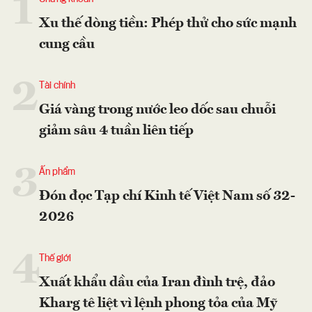
1
Xu thế dòng tiền: Phép thử cho sức mạnh
cung cầu
2
Tài chính
Giá vàng trong nước leo dốc sau chuỗi
giảm sâu 4 tuần liên tiếp
3
Ấn phẩm
Đón đọc Tạp chí Kinh tế Việt Nam số 32-
2026
4
Thế giới
Xuất khẩu dầu của Iran đình trệ, đảo
Kharg tê liệt vì lệnh phong tỏa của Mỹ