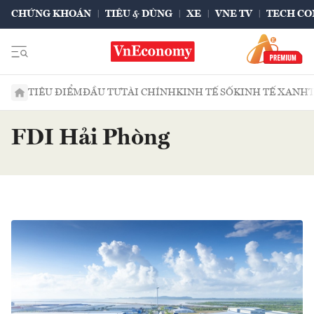
CHỨNG KHOÁN
TIÊU & DÙNG
XE
VNE TV
TECH CO
TIÊU ĐIỂM
ĐẦU TƯ
TÀI CHÍNH
KINH TẾ SỐ
KINH TẾ XANH
FDI Hải Phòng