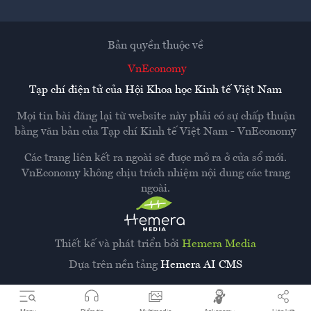
Bản quyền thuộc về
VnEconomy
Tạp chí điện tử của Hội Khoa học Kinh tế Việt Nam
Mọi tin bài đăng lại từ website này phải có sự chấp thuận
bằng văn bản của
Tạp chí Kinh tế Việt Nam - VnEconomy
Các trang liên kết ra ngoài sẽ được mở ra ở cửa sổ mới.
VnEconomy không chịu trách nhiệm nội dung các trang
ngoài.
Thiết kế và phát triển bởi
Hemera Media
Dựa trên nền tảng
Hemera AI CMS