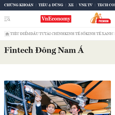
CHỨNG KHOÁN
TIÊU & DÙNG
XE
VNE TV
TECH CO
TIÊU ĐIỂM
ĐẦU TƯ
TÀI CHÍNH
KINH TẾ SỐ
KINH TẾ XANH
Fintech Đông Nam Á