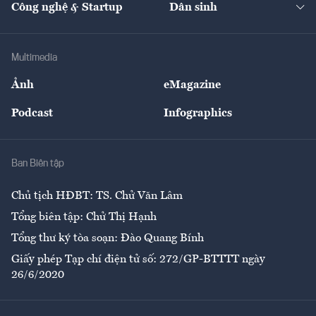
Công nghệ & Startup
Dân sinh
Tư vấn
Nông sản
Doanh nhân
Tư vấn Tiêu & Dùng
Infographics
Hạ tầng
Sức khỏe
Khung pháp lý
Doanh nghiệp
Địa phương
Thị trường
Bảo hiểm
Multimedia
Sự kiện
Nhân lực
Ảnh
eMagazine
Đẹp +
An sinh
Podcast
Infographics
Giải trí
Y tế
Nhà
Ban Biên tập
Ẩm thực
Chủ tịch HĐBT: TS. Chử Văn Lâm
Tổng biên tập: Chử Thị Hạnh
Tổng thư ký tòa soạn: Đào Quang Bính
Giấy phép Tạp chí điện tử số: 272/GP-BTTTT ngày
26/6/2020