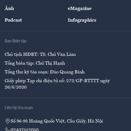
Sự kiện
Nhân lực
Ảnh
eMagazine
Đẹp +
An sinh
Podcast
Infographics
Giải trí
Y tế
Nhà
Ban Biên tập
Ẩm thực
Chủ tịch HĐBT: TS. Chử Văn Lâm
Tổng biên tập: Chử Thị Hạnh
Tổng thư ký tòa soạn: Đào Quang Bính
Giấy phép Tạp chí điện tử số: 272/GP-BTTTT ngày
26/6/2020
Liên hệ tòa soạn
Số 96-98 Hoàng Quốc Việt, Cầu Giấy, Hà Nội
02437552050