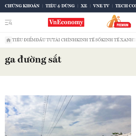
CHỨNG KHOÁN
TIÊU & DÙNG
XE
VNE TV
TECH CO
TIÊU ĐIỂM
ĐẦU TƯ
TÀI CHÍNH
KINH TẾ SỐ
KINH TẾ XANH
ga đường sắt