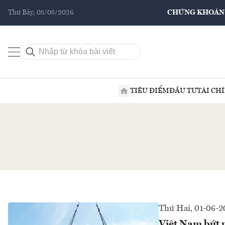
Thứ Bảy, 08/08/2026
CHỨNG KHOÁN
TIÊU ĐIỂM
ĐẦU TƯ
TÀI CH
Thứ Hai, 01-06-2
Việt Nam bứt 