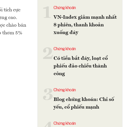
1
Chứng khoán
i tích cực
VN-Index giảm mạnh nhất
ợng cao.
8 phiên, thanh khoản
ược chào bán
xuống đáy
ạo thơm 5%
2
Chứng khoán
Có tiền bắt đáy, loạt cổ
phiếu đảo chiều thành
công
3
Chứng khoán
Blog chứng khoán: Chỉ số
yếu, cổ phiếu mạnh
Chứng khoán