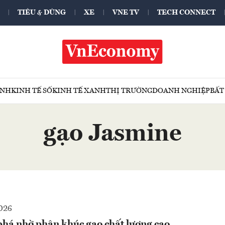
TIÊU & DÙNG
XE
VNE TV
TECH CONNECT
ÍNH
KINH TẾ SỐ
KINH TẾ XANH
THỊ TRƯỜNG
DOANH NGHIỆP
BẤT
gạo Jasmine
026
phá nhờ phân khúc gạo chất lượng cao