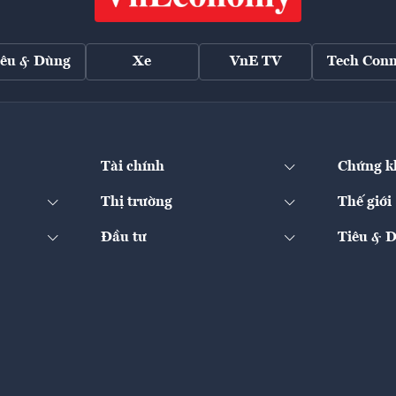
iêu & Dùng
Xe
VnE TV
Tech Conn
Tài chính
Chứng k
Thị trường
Thế giới
Đầu tư
Tiêu & 