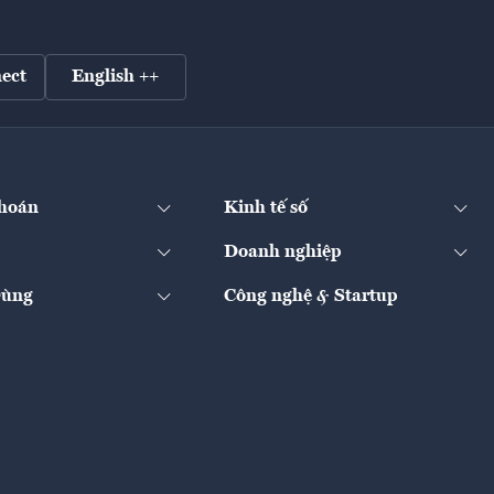
ect
English ++
hoán
Kinh tế số
Doanh nghiệp
Dùng
Công nghệ & Startup