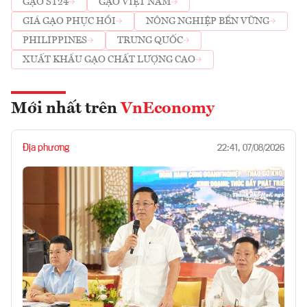
GẠO ST24
GẠO VIỆT NAM
GIÁ GẠO PHỤC HỒI
NÔNG NGHIỆP BỀN VỮNG
PHILIPPINES
TRUNG QUỐC
XUẤT KHẨU GẠO CHẤT LƯỢNG CAO
Mới nhất trên
VnEconomy
Địa phương
22:41, 07/08/2026