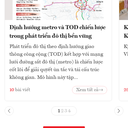
Định hướng metro và TOD chiến lược
K
trong phát triển đô thị bền vững
K
Phát triển đô thị theo định hướng giao
K
thông công cộng (TOD) kết hợp với mạng
V
lưới đường sắt đô thị (metro) là chiến lược
cốt lõi để giải quyết ùn tắc và tái cấu trúc
không gian. Mô hình này tập...
10
bài viết
Xem tất cả
2
1
2
3
4