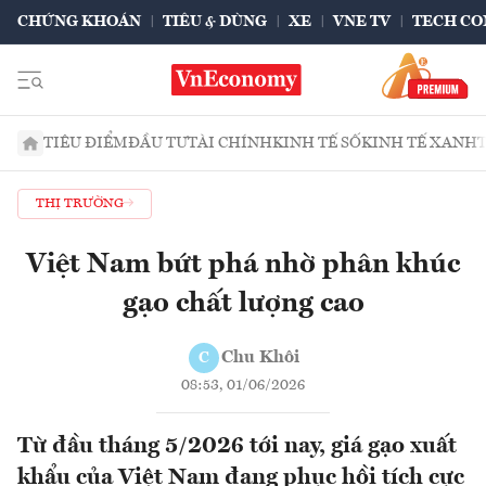
CHỨNG KHOÁN
TIÊU & DÙNG
XE
VNE TV
TECH CO
TIÊU ĐIỂM
ĐẦU TƯ
TÀI CHÍNH
KINH TẾ SỐ
KINH TẾ XANH
THỊ TRƯỜNG
Việt Nam bứt phá nhờ phân khúc
gạo chất lượng cao
Chu Khôi
C
08:53, 01/06/2026
Từ đầu tháng 5/2026 tới nay, giá gạo xuất
khẩu của Việt Nam đang phục hồi tích cực