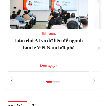
Thị trường
Làm chủ AI và dữ liệu để ngành
Ca
bán lẻ Việt Nam bứt phá
phá 
đ
Đọc ngay