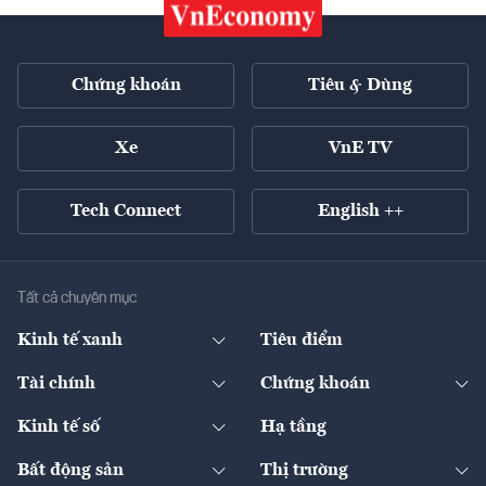
Chứng khoán
Tiêu & Dùng
Xe
VnE TV
Tech Connect
English ++
Tất cả chuyên mục
Kinh tế xanh
Tiêu điểm
Chuyển động xanh
Tài chính
Chứng khoán
Pháp lý
Ngân hàng
Doanh nghiệp niêm yết
Kinh tế số
Hạ tầng
Thương hiệu xanh
Thị trường vốn
Thị trường
Sản phẩm - Thị trường
Bất động sản
Thị trường
Diễn đàn