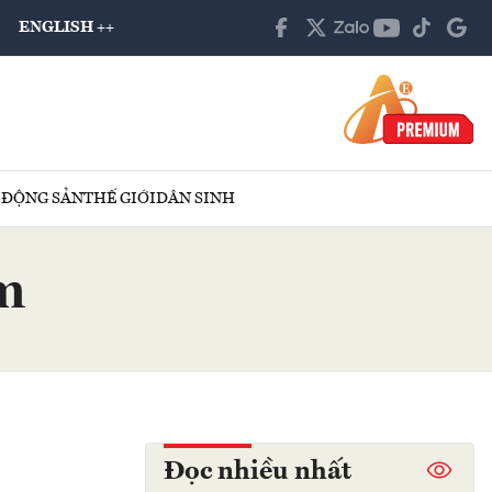
ENGLISH ++
 ĐỘNG SẢN
THẾ GIỚI
DÂN SINH
m
Đọc nhiều nhất