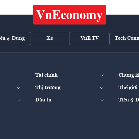
iêu & Dùng
Xe
VnE TV
Tech Conn
Tài chính
Chứng k
Thị trường
Thế giới
Đầu tư
Tiêu & 