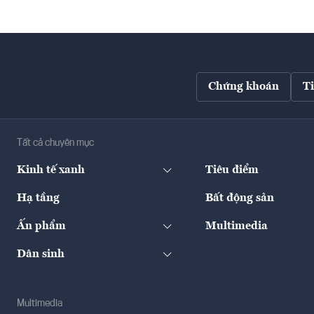
Chứng khoán
T
Tất cả chuyên mục
Kinh tế xanh
Tiêu điểm
Hạ tầng
Bất động sản
Ấn phẩm
Multimedia
Dân sinh
Multimedia