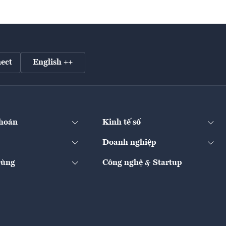
ect
English ++
hoán
Kinh tế số
Doanh nghiệp
Dùng
Công nghệ & Startup