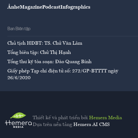
Ảnh
eMagazine
Podcast
Infographics
Ban Biên tập
Chủ tịch HĐBT: TS. Chử Văn Lâm
Tổng biên tập: Chử Thị Hạnh
Tổng thư ký tòa soạn: Đào Quang Bính
Giấy phép Tạp chí điện tử số: 272/GP-BTTTT ngày
26/6/2020
Thiết kế và phát triển bởi
Hemera Media
Dựa trên nền tảng
Hemera AI CMS