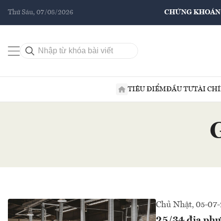
Thứ Sáu, 07/08/2026
CHỨNG KHOÁN
TIÊU ĐIỂM
ĐẦU TƯ
TÀI CH
Chủ Nhật, 05-07
25/34 địa phư