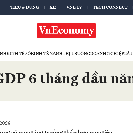
TIÊU & DÙNG
XE
VNE TV
TECH CONNECT
ÍNH
KINH TẾ SỐ
KINH TẾ XANH
THỊ TRƯỜNG
DOANH NGHIỆP
BẤT
GDP 6 tháng đầu nă
-2026
ơng có mức tăng trưởng thấp hơn mục tiêu